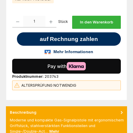
Produkt Anzahl: Gib den gewünschten Wert ein oder benutze die Schaltfl
Stück
In den Warenkorb
Produktnummer:
203743
ALTERSPRÜFUNG NOTWENDIG
Beschreibung
Moderne und kompakte Gas-Signalpistole mit ergonomischem
Griffstück, stahlverstärkten Funktionsteilen und
Single-/Double-Act…
Mehr