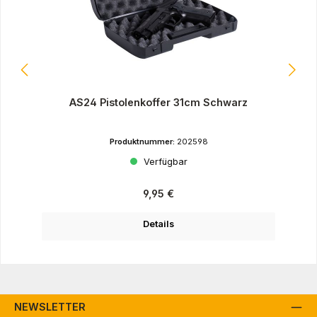
AS24 Pistolenkoffer 31cm Schwarz
Produktnummer:
202598
Verfügbar
Regulärer Preis:
9,95 €
Details
NEWSLETTER