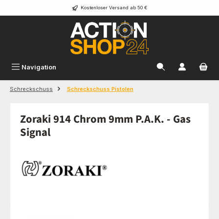
Kostenloser Versand ab 50 €
Zum Hauptinhalt springen
Navigation
Schreckschuss
Schreckschuss Pistolen
Zoraki 914 Chrom 9mm P.A.K. - Gas
Signal
Bildergalerie überspringen