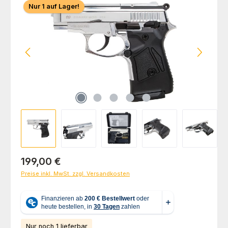
Nur 1 auf Lager!
Regulärer Preis:
199,00 €
Preise inkl. MwSt. zzgl. Versandkosten
Nur noch 1 lieferbar