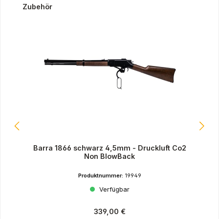
Produktgalerie überspringen
Zubehör
Barra 1866 schwarz 4,5mm - Druckluft Co2
Non BlowBack
Produktnummer:
19949
Verfügbar
Regulärer Preis:
339,00 €