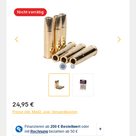
Bildergalerie überspringen
Nicht vorrätig
Regulärer Preis:
24,95 €
Preise inkl. MwSt. zzgl. Versandkosten