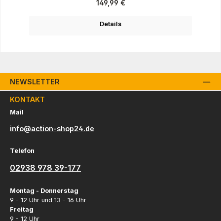
Regulärer Preis:
149,99 €
Details
NEWSLETTER
KONTAKT
Mail
info@action-shop24.de
Telefon
02938 978 39-177
Montag - Donnerstag
9 - 12 Uhr und 13 - 16 Uhr
Freitag
9 - 12 Uhr