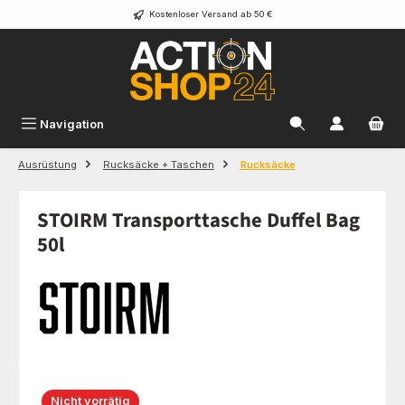
Kostenloser Versand ab 50 €
Zum Hauptinhalt springen
Navigation
Ausrüstung
Rucksäcke + Taschen
Rucksäcke
STOIRM Transporttasche Duffel Bag
50l
Bildergalerie überspringen
Nicht vorrätig