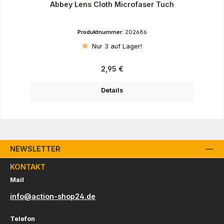
Abbey Lens Cloth Microfaser Tuch
Produktnummer:
202686
Nur 3 auf Lager!
Regulärer Preis:
2,95 €
Details
NEWSLETTER
KONTAKT
Mail
info@action-shop24.de
Telefon