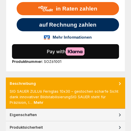
Produktnummer:
SOZ61001
Beschreibung
SIG SAUER ZULU6 Fernglas 10x30 – gestochen scharfe Sicht
dank innovativer BildstabilisierungSIG SAUER steht für
Präzision, I…
Mehr
Eigenschaften
Produktsicherheit