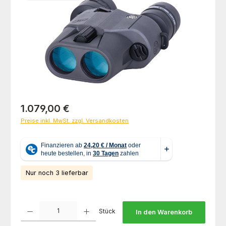
Regulärer Preis:
1.079,00 €
Preise inkl. MwSt. zzgl. Versandkosten
Nur noch 3 lieferbar
Produkt Anzahl: Gib den gewünschten Wert ein oder benutze die Schaltfl
Stück
In den Warenkorb