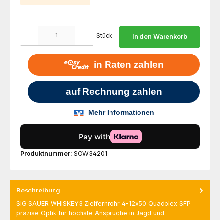
Produkt Anzahl: Gib den gewünschten Wert ein oder benutze die Schaltfl
Stück
In den Warenkorb
Produktnummer:
SOW34201
Beschreibung
SIG SAUER WHISKEY3 Zielfernrohr 4-12x50 Quadplex SFP –
präzise Optik für höchste Ansprüche in Jagd und