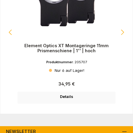
Element Optics XT Montageringe 11mm
Prismenschiene | 1'' | hoch
Produktnummer:
205707
Nur 6 auf Lager!
Regulärer Preis:
34,95 €
Details
NEWSLETTER