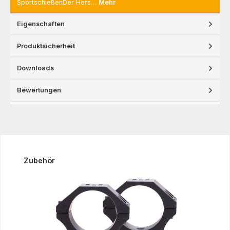
SportschießenDer Hers…
Mehr
Eigenschaften
Produktsicherheit
Downloads
Bewertungen
Produktgalerie überspringen
Zubehör