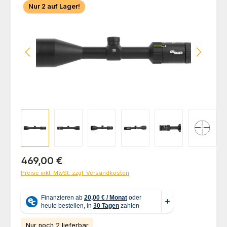
Nur 2 auf Lager!
Regulärer Preis:
469,00 €
Preise inkl. MwSt. zzgl. Versandkosten
Nur noch 2 lieferbar