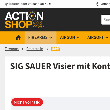
Kostenloser Versand ab 50 €
Versan
m Hauptinhalt springen
Zur Suche springen
Zur Hauptnavigation springen
FIREARMS
AIRGUN
AIRSOFT
Firearms
Ersatzteile
P220
SIG SAUER Visier mit Kon
Bildergalerie überspringen
Nicht vorrätig