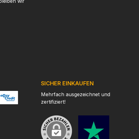
leiben wir
SICHER EINKAUFEN
Mehrfach ausgezeichnet und
zertifiziert!
/
ertes Bild 2
ttps://www.easycredit.de/