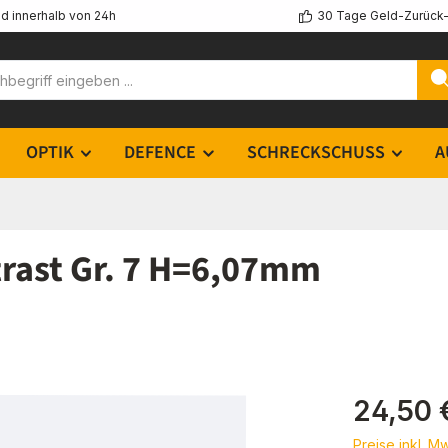
d innerhalb von 24h
30 Tage Geld-Zurück-
OPTIK
DEFENCE
SCHRECKSCHUSS
A
trast Gr. 7 H=6,07mm
Regulärer Pr
24,50 
Preise inkl. M