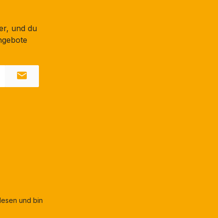
er, und du
ngebote
esen und bin