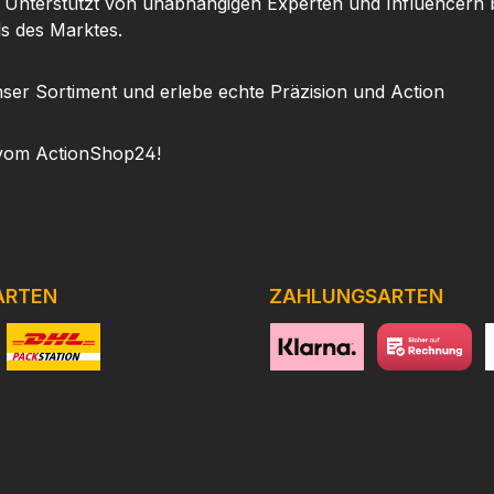
. Unterstützt von unabhängigen Experten und Influencern b
ls des Marktes.
ser Sortiment und erlebe echte Präzision und Action
vom ActionShop24!
ARTEN
ZAHLUNGSARTEN
niertes Bild 1
Benutzerdefiniertes Bild 2
https://www.klarna.com/de
Benutzerdefini
h