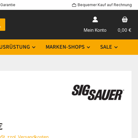
Garantie
Bequemer Kauf auf Rechnung
Mein Konto
0,00 €
USRÜSTUNG
MARKEN-SHOPS
SALE
eis:
€
wSt. zzgl. Versandkosten