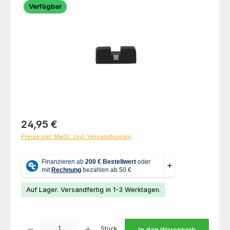
Verfügbar
Regulärer Preis:
24,95 €
Preise inkl. MwSt. zzgl. Versandkosten
Auf Lager. Versandfertig in 1-3 Werktagen.
Produkt Anzahl: Gib den gewünschten Wert ein oder benutze die Schaltfl
Stück
In den Warenkorb