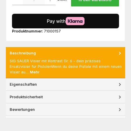
Produktnummer:
71000157
Beschreibung
SIG SAUER Visier mit Kontrast Gr. 6 – dein präzises
Ersatzvisier für PistolenWenn du deine Pistole mit einem neuen
Visier au…
Mehr
Eigenschaften
Produktsicherheit
Bewertungen