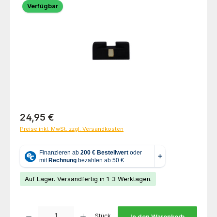
Verfügbar
Regulärer Preis:
24,95 €
Preise inkl. MwSt. zzgl. Versandkosten
Auf Lager. Versandfertig in 1-3 Werktagen.
Produkt Anzahl: Gib den gewünschten Wert ein oder benutze die Schaltfl
Stück
In den Warenkorb