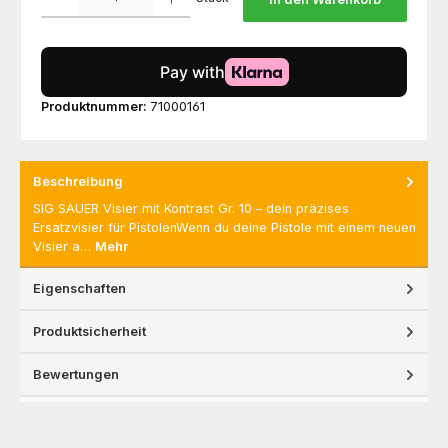
Produktnummer:
71000161
Beschreibung
SIG SAUER Visier mit Kontrast Gr. 10 – dein präzises
Ersatzvisier für PistolenWenn du deine Pistole mit einem neuen
Visier a…
Mehr
Eigenschaften
Produktsicherheit
Bewertungen