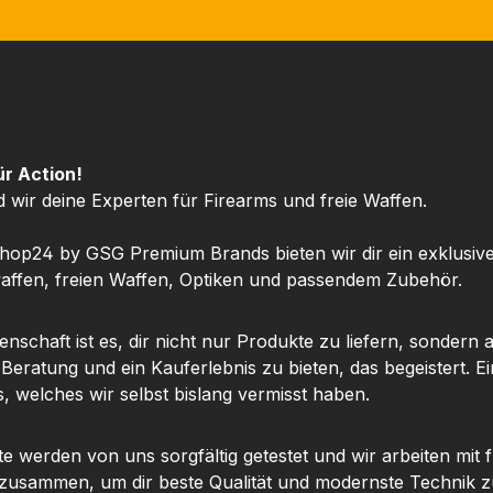
chtigste
möchten.Das Wichtigste
möchten
Moderner
auf einen BlickModerner
auf ein
t für
Raglan-Schnitt für
Ragl
optimale
eitAngen
BewegungsfreiheitAngen
Bewegun
oll-
ehme Baumwoll-
ehm
-
Polyester-
ür Action!
utasche
MischungKängurutasche
Mischu
d wir deine Experten für Firearms und freie Waffen.
mit
& Kapuze mit
& 
nal SIG
KordelzugOriginal SIG
Kordel
hop24 by GSG Premium Brands bieten wir dir ein exklusiv
uf der
SAUER Logo auf der
SAUER
ffen, freien Waffen, Optiken und passendem Zubehör.
al &
BrustMaterial &
Bru
tDie
TragekomfortDie
Tra
nschaft ist es, dir nicht nur Produkte zu liefern, sondern 
umwoll-
hochwertige Baumwoll-
hochwe
 Beratung und ein Kauferlebnis zu bieten, das begeistert. Ei
schung
Polyester-Mischung
Polye
, welches wir selbst bislang vermisst haben.
eiches,
sorgt für ein weiches,
sorgt 
gegefühl
angenehmes Tragegefühl
angeneh
 für die
und gleichzeitig für die
und gle
te werden von uns sorgfältig getestet und wir arbeiten mit
fähigkeit
nötige Strapazierfähigkeit
nötige S
 zusammen, um dir beste Qualität und modernste Technik z