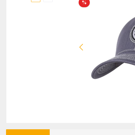
Rabatt
%