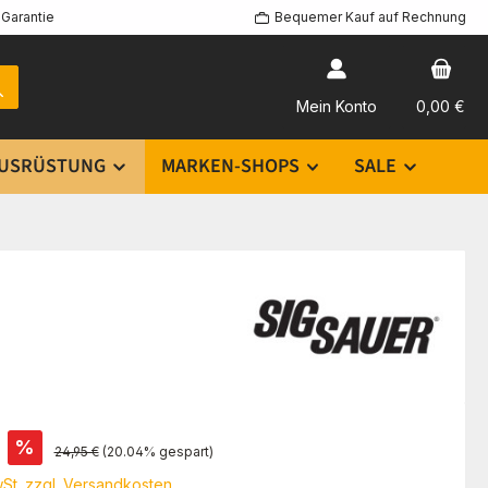
Garantie
Bequemer Kauf auf Rechnung
Mein Konto
0,00 €
USRÜSTUNG
MARKEN-SHOPS
SALE
s:
%
Regulärer Preis:
24,95 €
(20.04% gespart)
wSt. zzgl. Versandkosten