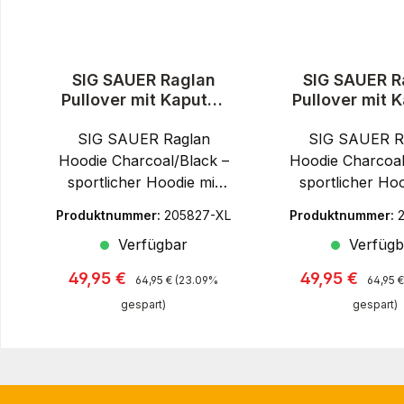
SIG SAUER Raglan
SIG SAUER R
Pullover mit Kaputze
Pullover mit 
- Hoodie
- Hoodi
SIG SAUER Raglan
Grau/Schwarz
SIG SAUER R
Grau/Schw
Hoodie Charcoal/Black –
Hoodie Charcoal
sportlicher Hoodie mit
sportlicher Hoo
MarkenstatementKomfor
Markenstatemen
Produktnummer:
205827-XL
Produktnummer:
tabler Freizeit- &
tabler Freize
Verfügbar
Verfügb
Lifestyle-Hoodie für SIG
Lifestyle-Hoodie
SAUER FansDer SIG
SAUER FansD
Regulärer Preis:
Regulär
Verkaufspreis:
Verkaufspreis
49,95 €
49,95 €
64,95 €
(23.09%
64,95 €
SAUER Raglan Hoodie
SAUER Raglan 
gespart)
gespart)
Charcoal/Black vereint
Charcoal/Black 
sportliches Design,
sportliches D
hohen Tragekomfort und
hohen Tragekom
den markanten Look
den markante
einer der bekanntesten
einer der bekan