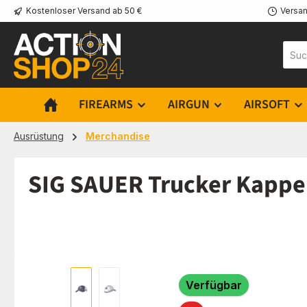
Kostenloser Versand ab 50 €
Versan
m Hauptinhalt springen
Zur Suche springen
Zur Hauptnavigation springen
FIREARMS
AIRGUN
AIRSOFT
Ausrüstung
Merchandise
SIG SAUER Trucker Kappe
Bildergalerie überspringen
Verfügbar