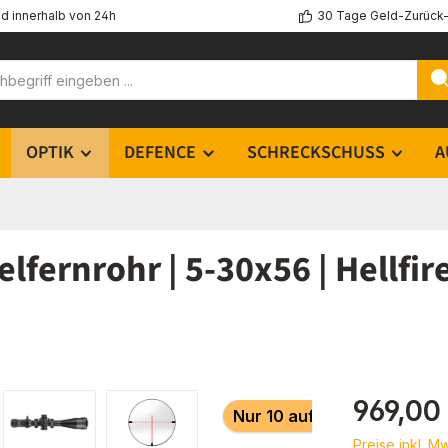
d innerhalb von 24h
30 Tage Geld-Zurück-
OPTIK
DEFENCE
SCHRECKSCHUSS
A
fernrohr | 5-30x56 | Hellfi
Regulärer Pr
969,00
Nur 10 auf Lager!
Preise inkl. M