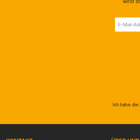
wirst 
Zubehör für alle
Sportschützen und
Jäger, die die Linsen
E-
Ihrer Zieloptiken sauber
Mail-
und frei von
Adresse
Fingerabdrücken halten
*
wollen. Dieses kompakte
und tragbare Werkzeug
wurde von Sig Sauer
entwickelt, um eine
bequeme und effektive
Lösung für die Reinigung
von Zielfernrohr
Objektiven zu bieten.Mit
Ich habe die
seiner einzigartigen
Carbon-
Reinigungsmischung
entfernt der Sig Sauer
Lens Pen mühelos