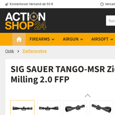
Kostenloser Versand ab 50 €
Versan
m Hauptinhalt springen
Zur Suche springen
Zur Hauptnavigation springen
FIREARMS
AIRGUN
AIRSOFT
Optik
Zielfernrohre
SIG SAUER TANGO-MSR Ziel
Milling 2.0 FFP
Bildergalerie überspringen