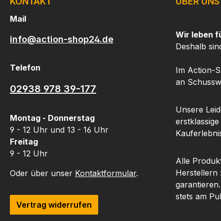
KONTAKT
ÜBER UNS
Fingerabdrücke und
Verschmutzungen von
Mail
Zielfernrohr Linsen und
Wir leben f
info@action-shop24.de
sorgt so für optimale
Deshalb sin
Klarheit und Bildqualität.
Mit über 500 Einsätzen
Telefon
Im Action-S
hält dieser Sig Sauer Stift
an Schusswa
02938 978 39-177
sehr lange und ist damit
eine kostengünstige Wahl
Unsere Leide
für die Pflege von
Montag - Donnerstag
erstklassige
Zielfernrohren.Der Sig
9 - 12 Uhr und 13 - 16 Uhr
Kauferlebnis
Sauer Linsenstift wirkt
Freitag
nicht nur bei
9 - 12 Uhr
Kameralinsen Wunder,
Alle Produk
sondern eignet sich auch
Herstellern
Oder über unser
Kontaktformular
.
für die Reinigung anderer
garantieren
optischer Oberflächen,
stets am Pu
Vertrag widerrufen
wie Ferngläser,
Teleskope, Zielfernrohre,