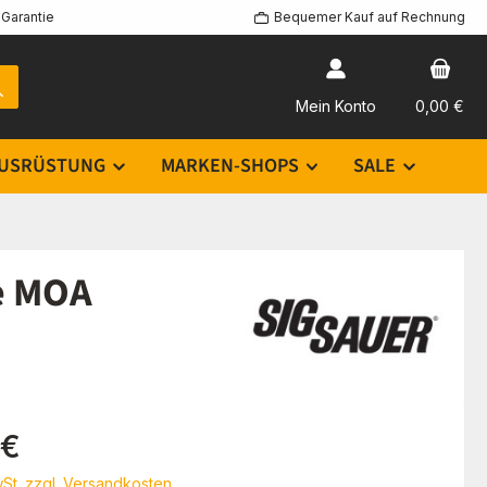
Garantie
Bequemer Kauf auf Rechnung
Mein Konto
0,00 €
USRÜSTUNG
MARKEN-SHOPS
SALE
re MOA
eis:
 €
wSt. zzgl. Versandkosten