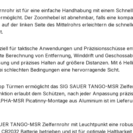
hr ist für eine einfache Handhabung mit einem Schnellve
möglicht. Der Zoomhebel ist abnehmbar, falls eine kompa
e auf der linken Seite des Mittelrohrs erleichtern die schn
t.
iell für taktische Anwendungen und Präzisionsschüsse en
xakte Berechnung von Entfernung, Winddrift und Geschossab
sung und präzises Halten auf größere Distanzen. Mit 6 Hell
 bei schlechten Bedingungen eine hervorragende Sicht.
top Türmen ermöglicht das SIG SAUER TANGO-MSR Zielfer
unktion erlaubt dem Schützen, nach jeder Anpassung präzi
HA-MSR Picatinny-Montage aus Aluminium ist im Lieferum
SAUER TANGO-MSR Zielfernrohr mit Leuchtpunkt eine robus
 CR2032 Batterie betrieben und ist für optimale Haltbarkeit 