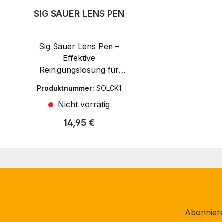
SIG SAUER LENS PEN
Sig Sauer Lens Pen –
Effektive
Reinigungslösung für
ZielfernrohreSIG SAUER
Produktnummer:
SOLCK1
steht weltweit für
Nicht vorrätig
Premium-Feuerwaffen
und Optiken, die höchste
Regulärer Preis:
14,95 €
Präzision, Ergonomie
und Zuverlässigkeit
vereinen – entwickelt für
Sportschützen, Jäger
und professionelle
Einsatzkräfte.Der Sig
Sauer Lens Pen ist ein
Abonniere
unverzichtbares