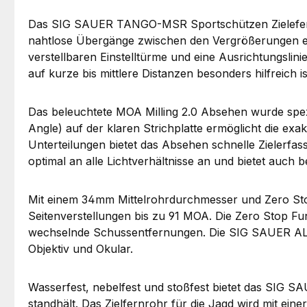
Das SIG SAUER TANGO-MSR Sportschützen Zielefernro
nahtlose Übergänge zwischen den Vergrößerungen er
verstellbaren Einstelltürme und eine Ausrichtungslini
auf kurze bis mittlere Distanzen besonders hilfreich is
Das beleuchtete MOA Milling 2.0 Absehen wurde spez
Angle) auf der klaren Strichplatte ermöglicht die e
Unterteilungen bietet das Absehen schnelle Zielerfas
optimal an alle Lichtverhältnisse an und bietet auch
Mit einem 34mm Mittelrohrdurchmesser und Zero S
Seitenverstellungen bis zu 91 MOA. Die Zero Stop F
wechselnde Schussentfernungen. Die SIG SAUER ALP
Objektiv und Okular.
Wasserfest, nebelfest und stoßfest bietet das SIG 
standhält. Das Zielfernrohr für die Jagd wird mit einer