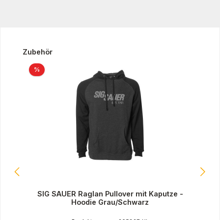
Produktgalerie überspringen
Zubehör
Rabatt
%
SIG SAUER Raglan Pullover mit Kaputze -
Hoodie Grau/Schwarz