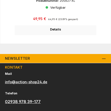
Produktnummer:
205827-XL
Verfügbar
Verkaufspreis:
Regulärer Preis:
49,95 €
64,95 €
(23.09% gespart)
Details
NEWSLETTER
KONTAKT
Mail
info@action-shop24.de
Telefon
02938 978 39-177