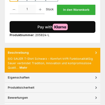
Produkt Anzahl: Gib den gewünschten Wert ein oder benutze die Schaltfl
Stück
In den Warenkorb
Produktnummer:
205824-L
Beschreibung
SIG SAUER T-Shirt Schwarz – Komfort trifft FunktionalitätSig
Sauer verbindet Tradition, Innovation und kompromisslose
Qualit…
Mehr
Eigenschaften
Produktsicherheit
Bewertungen