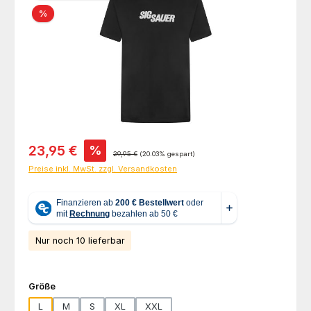
Rabatt
%
Verkaufspreis:
23,95 €
%
Regulärer Preis:
29,95 €
(20.03% gespart)
Preise inkl. MwSt. zzgl. Versandkosten
Nur noch 10 lieferbar
auswählen
Größe
L
M
S
XL
XXL