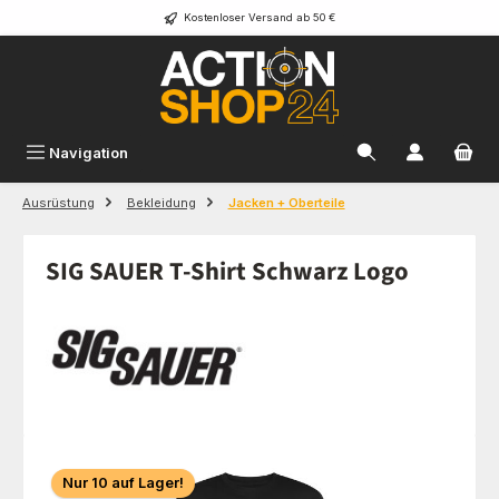
Kostenloser Versand ab 50 €
Zum Hauptinhalt springen
Navigation
Ausrüstung
Bekleidung
Jacken + Oberteile
SIG SAUER T-Shirt Schwarz Logo
Bildergalerie überspringen
Nur 10 auf Lager!