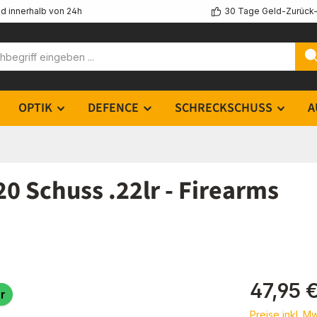
d innerhalb von 24h
30 Tage Geld-Zurück-
OPTIK
DEFENCE
SCHRECKSCHUSS
A
0 Schuss .22lr - Firearms
Regulärer Pr
47,95 
r
Preise inkl. M