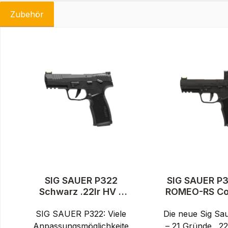
Zubehör
Produktgalerie überspringen
SIG SAUER P322
SIG SAUER P3
Schwarz .22lr HV -
ROMEO-RS C
Selbstladepistole
.22lr HV
SIG SAUER P322: Viele
Die neue Sig Sa
Selbstladepi
Anpassungsmöglichkeite
– 21 Gründe, .2