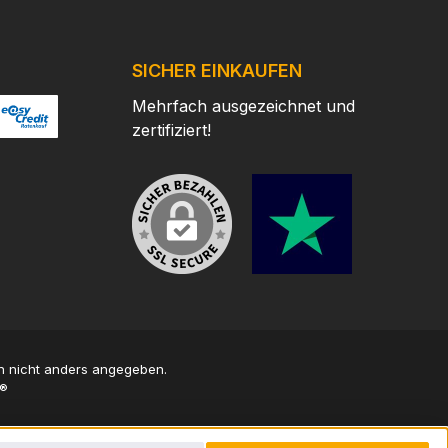
SICHER EINKAUFEN
Mehrfach ausgezeichnet und
zertifiziert!
/
ertes Bild 2
ttps://www.easycredit.de/
 nicht anders angegeben.
®