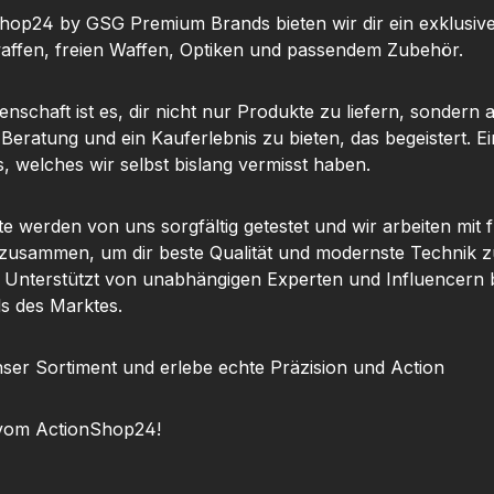
ken und
nachladen – ideal für
hop24 by GSG Premium Brands bieten wir dir ein exklusiv
 ist eine
dynamisches Schießen,
ffen, freien Waffen, Optiken und passendem Zubehör.
Kimme
Training oder den
t dem
Schießstand.Im
nschaft ist es, dir nicht nur Produkte zu liefern, sondern 
ten
Lieferumfang sind bereits
 Beratung und ein Kauferlebnis zu bieten, das begeistert. Ei
pter ist
zwei Magazine
, welches wir selbst bislang vermisst haben.
erdem
enthalten.Optic Ready –
vorbereitet für Red Dot
eit. Egal
OptikenDie Pistole
te werden von uns sorgfältig getestet und wir arbeiten mit
linking
verfügt über eine Optic
 zusammen, um dir beste Qualität und modernste Technik z
 diese
Ready Schnittstelle mit
. Unterstützt von unabhängigen Experten und Influencern b
ch deinen
abnehmbarer
ls des Marktes.
, direkt
Kimmenplatte. Dadurch
fort,
kannst du problemlos
ser Sortiment und erlebe echte Präzision und Action
maximale
zum Beispiel ein SIG
ie P322
SAUER ROMEOZero Red
vom ActionShop24!
ckelt,
Dot Visier montieren –
itiv und
ganz ohne
edienen
Adapterplatte.Damit