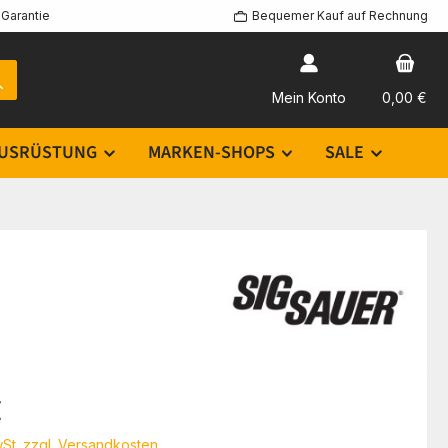
Garantie
Bequemer Kauf auf Rechnung
Mein Konto
0,00 €
USRÜSTUNG
MARKEN-SHOPS
SALE
eis:
€
wSt. zzgl. Versandkosten