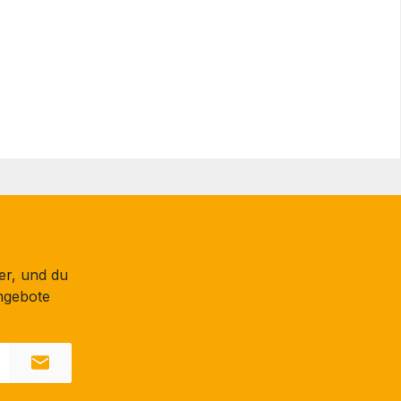
er, und du
ngebote