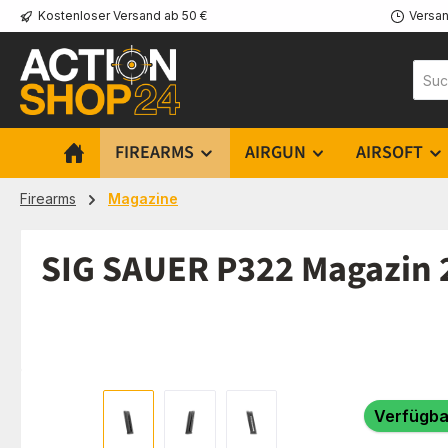
Kostenloser Versand ab 50 €
Versan
m Hauptinhalt springen
Zur Suche springen
Zur Hauptnavigation springen
FIREARMS
AIRGUN
AIRSOFT
Firearms
Magazine
SIG SAUER P322 Magazin 2
Bildergalerie überspringen
Verfügba