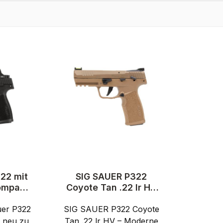
22 mit
SIG SAUER P322
ompact
Coyote Tan .22 lr HV
 -
- Selbstladepistole
uer P322
stole
SIG SAUER P322 Coyote
2 neu zu
Tan .22 lr HV – Moderne