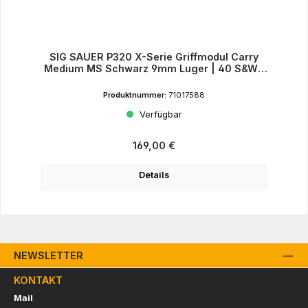
SIG SAUER P320 X-Serie Griffmodul Carry
Medium MS Schwarz 9mm Luger | 40 S&W |
.357 SIG
Produktnummer:
71017588
Verfügbar
Regulärer Preis:
169,00 €
Details
NEWSLETTER
KONTAKT
Mail