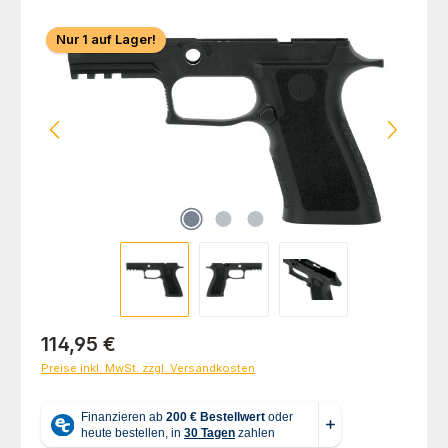
Bildergalerie überspringen
Nur 1 auf Lager!
Regulärer Preis:
114,95 €
Preise inkl. MwSt. zzgl. Versandkosten