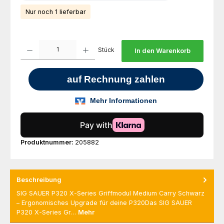
Nur noch 1 lieferbar
Produkt Anzahl: Gib den gewünschten Wert ein oder benutze die Schaltfl
Stück
In den Warenkorb
Produktnummer:
205882
Beschreibung
SIG SAUER P320 X-Series Griffmodul Medium Carry Schwarz
– Ergonomisches Upgrade für deine P320Das SIG SAUER
P320 X-Series Gr…
Mehr