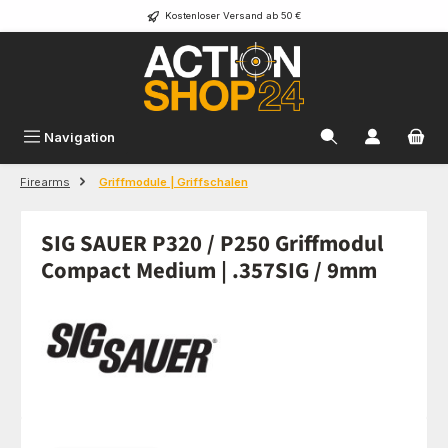
Kostenloser Versand ab 50 €
Zum Hauptinhalt springen
Navigation
Firearms
Griffmodule | Griffschalen
SIG SAUER P320 / P250 Griffmodul
Compact Medium | .357SIG / 9mm
Bildergalerie überspringen