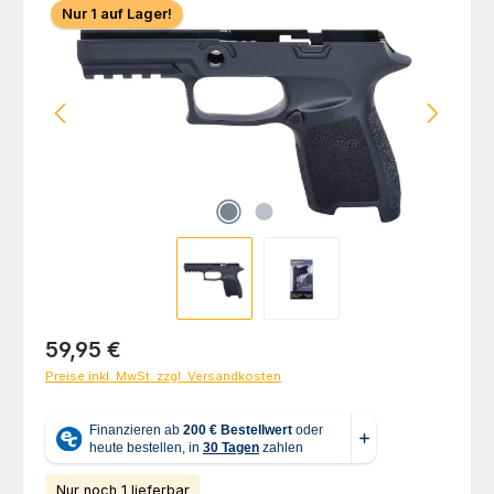
Nur 1 auf Lager!
Regulärer Preis:
59,95 €
Preise inkl. MwSt. zzgl. Versandkosten
Nur noch 1 lieferbar