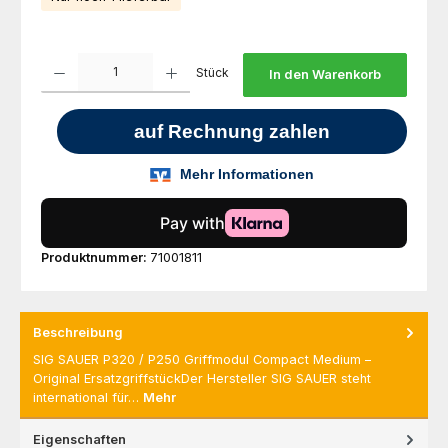
Produkt Anzahl: Gib den gewünschten Wert ein oder benutze die Schaltfl
Stück
In den Warenkorb
Produktnummer:
71001811
Beschreibung
SIG SAUER P320 / P250 Griffmodul Compact Medium –
Original ErsatzgriffstückDer Hersteller SIG SAUER steht
international für…
Mehr
Eigenschaften