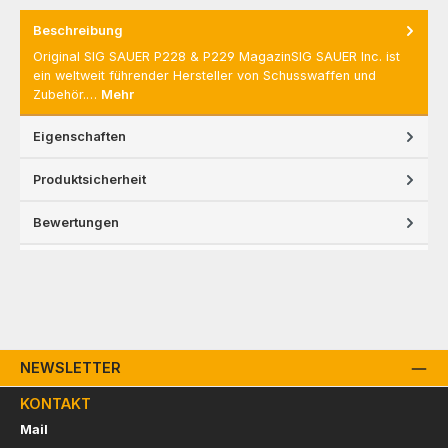
Beschreibung
Original SIG SAUER P228 & P229 MagazinSIG SAUER Inc. ist
ein weltweit führender Hersteller von Schusswaffen und
Zubehör.…
Mehr
Eigenschaften
Produktsicherheit
Bewertungen
NEWSLETTER
KONTAKT
Mail