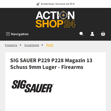
Kostenloser Versand ab 50 €
Zum Hauptinhalt springen
Navigation
Firearms
Ersatzteile
P229
SIG SAUER P229 P228 Magazin 13
Schuss 9mm Luger - Firearms
Bildergalerie überspringen