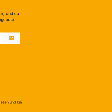
er, und du
ngebote
esen und bin