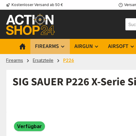
Kostenloser Versand ab 50 €
Versan
m Hauptinhalt springen
Zur Suche springen
Zur Hauptnavigation springen
FIREARMS
AIRGUN
AIRSOFT
Firearms
Ersatzteile
P226
SIG SAUER P226 X-Serie S
Bildergalerie überspringen
Verfügbar