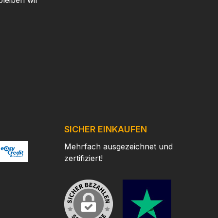
leiben wir
SICHER EINKAUFEN
Mehrfach ausgezeichnet und
zertifiziert!
/
ertes Bild 2
ttps://www.easycredit.de/