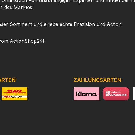
. Unterstützt von unabhängigen Experten und Influencern b
ls des Marktes.
ser Sortiment und erlebe echte Präzision und Action
vom ActionShop24!
ARTEN
ZAHLUNGSARTEN
niertes Bild 1
Benutzerdefiniertes Bild 2
https://www.klarna.com/de
Benutzerdefini
h