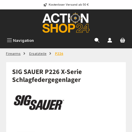
Kostenloser Versand ab 50 €
Zum Hauptinhalt springen
Navigation
Firearms
Ersatzteile
P226
SIG SAUER P226 X-Serie
Schlagfedergegenlager
Bildergalerie überspringen