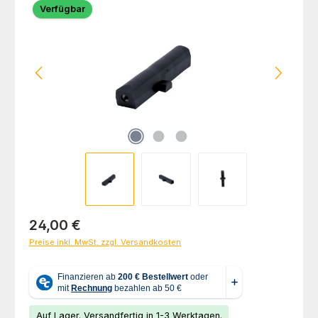
Verfügbar
Regulärer Preis:
24,00 €
Preise inkl. MwSt. zzgl. Versandkosten
Auf Lager. Versandfertig in 1-3 Werktagen.