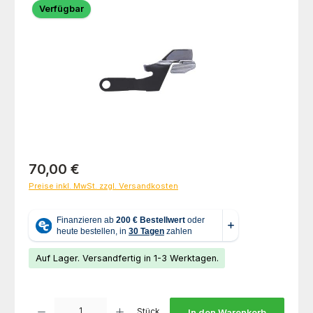
Verfügbar
Regulärer Preis:
70,00 €
Preise inkl. MwSt. zzgl. Versandkosten
Auf Lager. Versandfertig in 1-3 Werktagen.
Produkt Anzahl: Gib den gewünschten Wert ein oder benutze die Schaltfl
Stück
In den Warenkorb