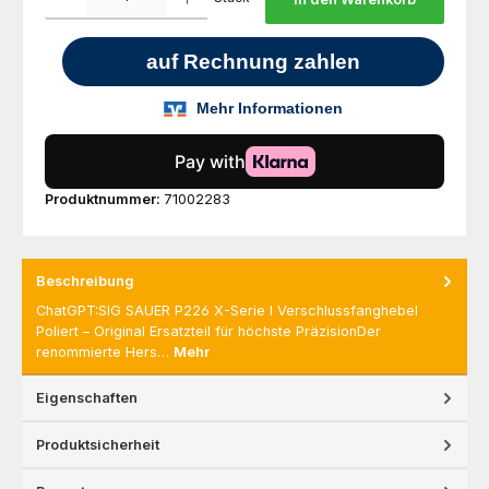
Produktnummer:
71002283
Beschreibung
ChatGPT:SIG SAUER P226 X-Serie I Verschlussfanghebel
Poliert – Original Ersatzteil für höchste PräzisionDer
renommierte Hers…
Mehr
Eigenschaften
Produktsicherheit