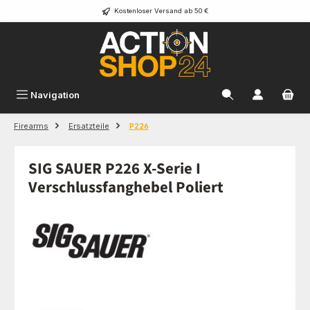
Kostenloser Versand ab 50 €
Zum Hauptinhalt springen
Navigation
Firearms
Ersatzteile
P226
SIG SAUER P226 X-Serie I
Verschlussfanghebel Poliert
Bildergalerie überspringen