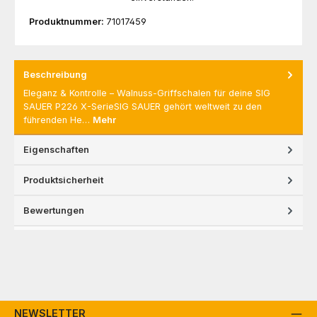
Produktnummer:
71017459
Beschreibung
Eleganz & Kontrolle – Walnuss-Griffschalen für deine SIG
SAUER P226 X-SerieSIG SAUER gehört weltweit zu den
führenden He…
Mehr
Eigenschaften
Produktsicherheit
Bewertungen
NEWSLETTER