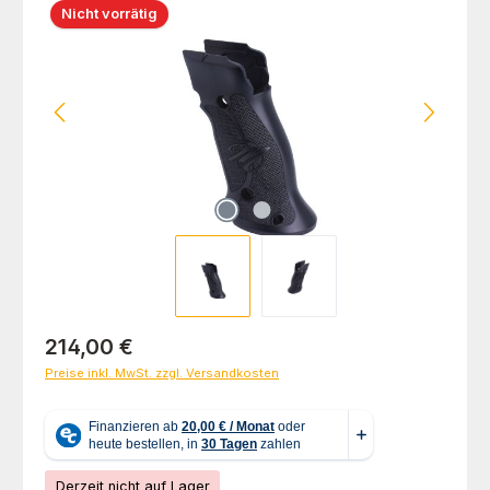
Nicht vorrätig
Regulärer Preis:
214,00 €
Preise inkl. MwSt. zzgl. Versandkosten
Derzeit nicht auf Lager