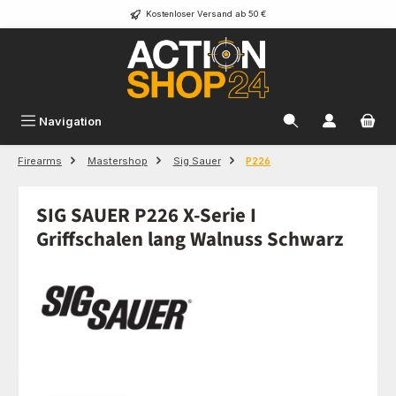
Kostenloser Versand ab 50 €
Zum Hauptinhalt springen
Navigation
Firearms
Mastershop
Sig Sauer
P226
SIG SAUER P226 X-Serie I
Griffschalen lang Walnuss Schwarz
Bildergalerie überspringen