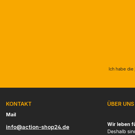
Adresse
*
Ich habe die
KONTAKT
ÜBER UNS
Mail
Wir leben f
info@action-shop24.de
Deshalb sin