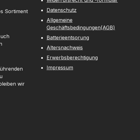
Widerrufsrecht und -formular
Datenschutz
es Sortiment
Allgemeine
Geschäftsbedingungen(AGB)
auch
Batterieentsorung
n
Altersnachweis
Erwerbsberechtigung
Impressum
 führenden
u
leiben wir