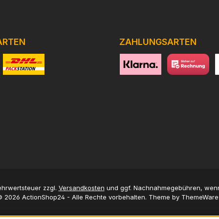
ARTEN
ZAHLUNGSARTEN
niertes Bild 1
Benutzerdefiniertes Bild 2
https://www.klarna.com/de
Benutzerdefini
h
Mehrwertsteuer zzgl.
Versandkosten
und ggf. Nachnahmegebühren, wenn
 2026 ActionShop24 - Alle Rechte vorbehalten. Theme by
ThemeWare