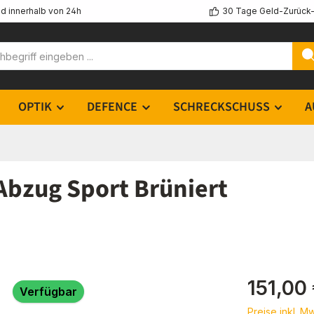
d innerhalb von 24h
30 Tage Geld-Zurück-
OPTIK
DEFENCE
SCHRECKSCHUSS
A
Abzug Sport Brüniert
Regulärer Pr
151,00
Verfügbar
Preise inkl. M