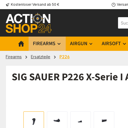
Kostenloser Versand ab 50 €
Versan
m Hauptinhalt springen
Zur Suche springen
Zur Hauptnavigation springen
FIREARMS
AIRGUN
AIRSOFT
Firearms
Ersatzteile
P226
SIG SAUER P226 X-Serie I 
Bildergalerie überspringen