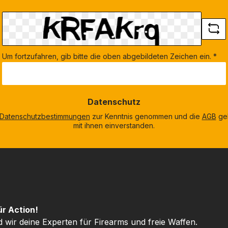
Um fortzufahren, gib bitte die oben abgebildeten Zeichen ein.
*
Datenschutz
Datenschutzbestimmungen
zur Kenntnis genommen und die
AGB
gel
mit ihnen einverstanden.
ür Action!
d wir deine Experten für Firearms und freie Waffen.