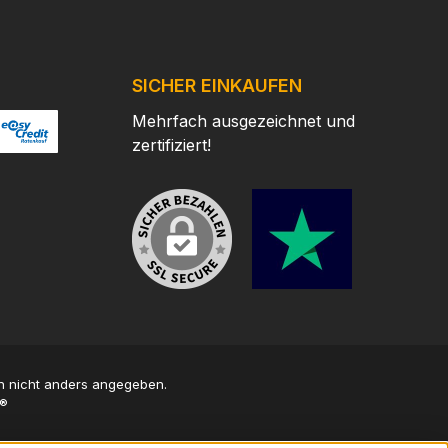
SICHER EINKAUFEN
Mehrfach ausgezeichnet und
zertifiziert!
/
ertes Bild 2
ttps://www.easycredit.de/
 nicht anders angegeben.
®