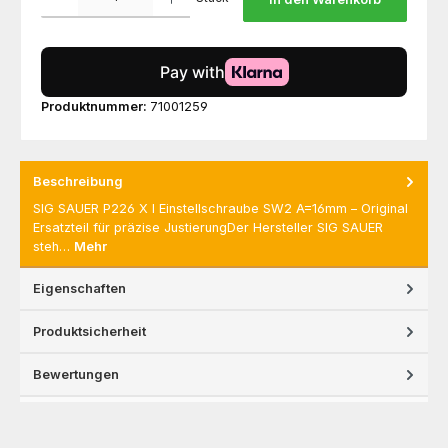
Produktnummer:
71001259
Beschreibung
SIG SAUER P226 X I Einstellschraube SW2 A=16mm – Original
Ersatzteil für präzise JustierungDer Hersteller SIG SAUER
steh…
Mehr
Eigenschaften
Produktsicherheit
Bewertungen