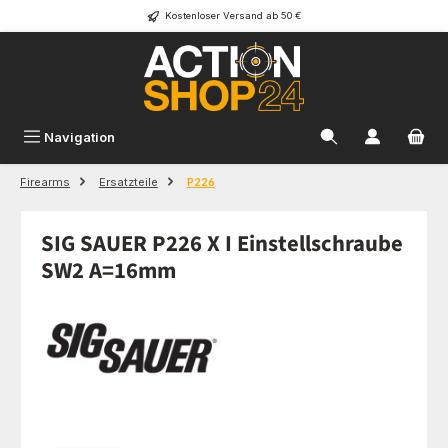
Kostenloser Versand ab 50 €
Zum Hauptinhalt springen
Navigation
Firearms
Ersatzteile
P226
SIG SAUER P226 X I Einstellschraube
SW2 A=16mm
Bildergalerie überspringen