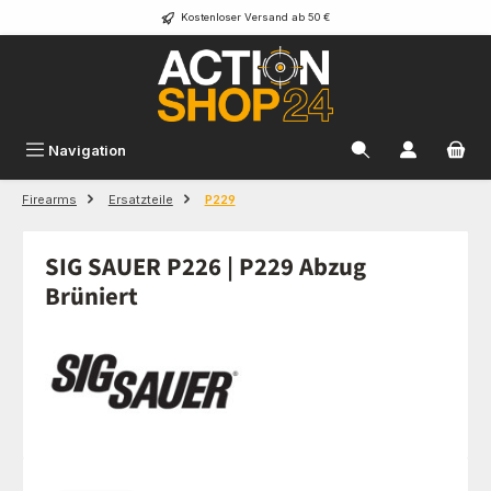
Kostenloser Versand ab 50 €
Zum Hauptinhalt springen
Navigation
Firearms
Ersatzteile
P229
SIG SAUER P226 | P229 Abzug
Brüniert
Bildergalerie überspringen