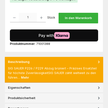
Produkt Anzahl: Gib den gewünschten Wert ein oder benutze die Schaltfl
Stück
In den Warenkorb
Produktnummer:
71001388
Beschreibung
SIG SAUER P226 / P229 Abzug brüniert – Präzises Ersatzteil
für höchste ZuverlässigkeitSIG SAUER zählt weltweit zu den
führen…
Mehr
Eigenschaften
Produktsicherheit