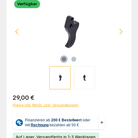
Verfügbar
Regulärer Preis:
29,00 €
Preise inkl. MwSt. zzgl. Versandkosten
Auf Lager. Versandfertig in 1-3 Werktagen.