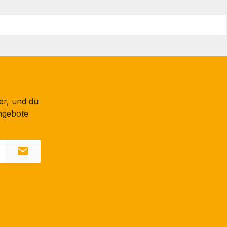
er, und du
ngebote