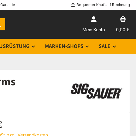
Garantie
Bequemer Kauf auf Rechnung
Mein Konto
0,00 €
USRÜSTUNG
MARKEN-SHOPS
SALE
rms
eis:
€
wSt. zzgl. Versandkosten