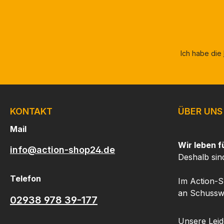
Ich habe die
KONTAKT
ÜBER UNS
Mail
Wir leben f
info@action-shop24.de
Deshalb sin
Telefon
Im Action-S
an Schusswa
02938 978 39-177
Unsere Leide