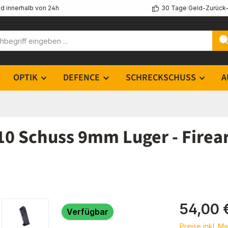
d innerhalb von 24h
30 Tage Geld-Zurück-
OPTIK
DEFENCE
SCHRECKSCHUSS
A
10 Schuss 9mm Luger - Firea
Regulärer Pr
54,00 
Verfügbar
Preise inkl. M