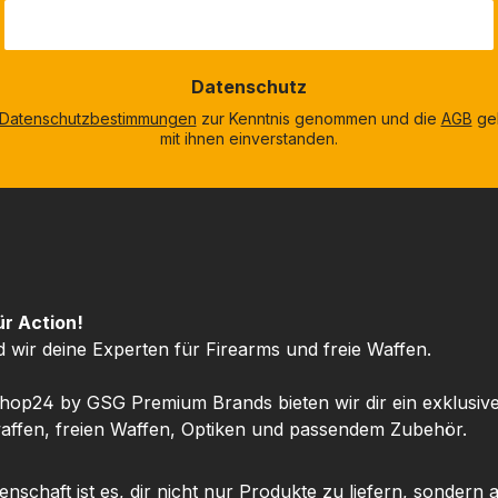
Datenschutz
Datenschutzbestimmungen
zur Kenntnis genommen und die
AGB
gel
mit ihnen einverstanden.
ür Action!
d wir deine Experten für Firearms und freie Waffen.
hop24 by GSG Premium Brands bieten wir dir ein exklusiv
ffen, freien Waffen, Optiken und passendem Zubehör.
nschaft ist es, dir nicht nur Produkte zu liefern, sondern 