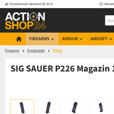
Kostenloser Versand ab 50 €
Versan
m Hauptinhalt springen
Zur Suche springen
Zur Hauptnavigation springen
FIREARMS
AIRGUN
AIRSOFT
Firearms
Ersatzteile
P226
SIG SAUER P226 Magazin 
Bildergalerie überspringen