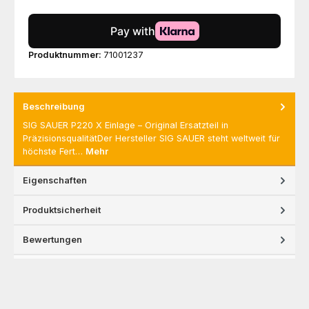
Produktnummer:
71001237
Beschreibung
SIG SAUER P220 X Einlage – Original Ersatzteil in
PräzisionsqualitätDer Hersteller SIG SAUER steht weltweit für
höchste Fert…
Mehr
Eigenschaften
Produktsicherheit
Bewertungen