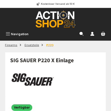
Kostenloser Versand ab 50 €
Zum Hauptinhalt springen
Navigation
Firearms
Ersatzteile
P220
SIG SAUER P220 X Einlage
Bildergalerie überspringen
Verfügbar