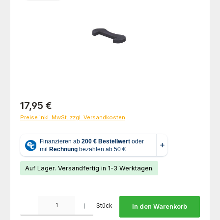
Regulärer Preis:
17,95 €
Preise inkl. MwSt. zzgl. Versandkosten
Auf Lager. Versandfertig in 1-3 Werktagen.
Produkt Anzahl: Gib den gewünschten Wert ein oder benutze die Schaltfl
Stück
In den Warenkorb