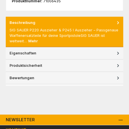
Produktnummer:
71006435
Beschreibung
SIG SAUER P220 Auszieher & P245 I Auszieher – Passgenaue
Waffenersatzteile für deine SportpistoleSIG SAUER ist
weltweit…
Mehr
Eigenschaften
Produktsicherheit
Bewertungen
NEWSLETTER