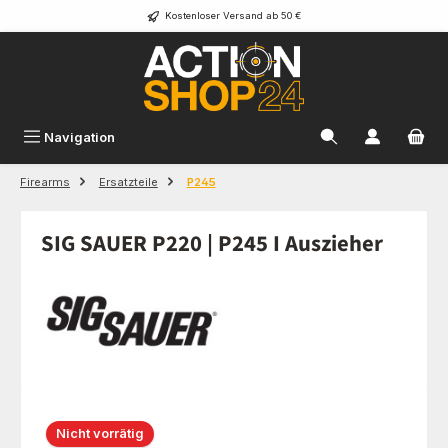
Kostenloser Versand ab 50 €
Zum Hauptinhalt springen
Navigation
Firearms
Ersatzteile
P245
SIG SAUER P220 | P245 I Auszieher
Bildergalerie überspringen
Nicht vorrätig