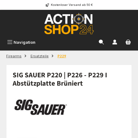
Kostenloser Versand ab 50 €
Zum Hauptinhalt springen
Navigation
Firearms
Ersatzteile
P229
SIG SAUER P220 | P226 - P229 I
Abstützplatte Brüniert
Bildergalerie überspringen