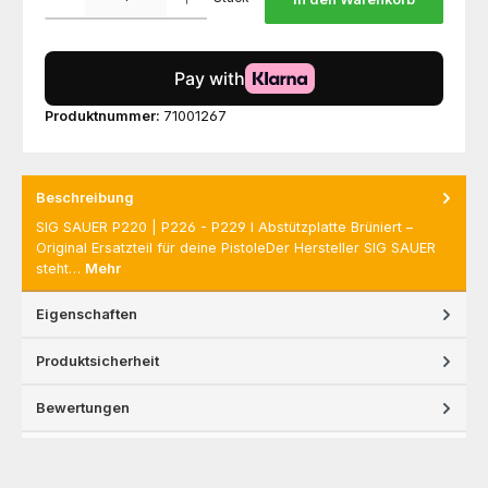
Produktnummer:
71001267
Beschreibung
SIG SAUER P220 | P226 - P229 I Abstützplatte Brüniert –
Original Ersatzteil für deine PistoleDer Hersteller SIG SAUER
steht…
Mehr
Eigenschaften
Produktsicherheit
Bewertungen