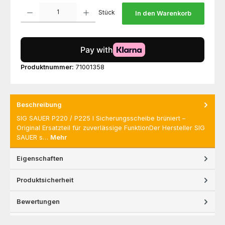
Produkt Anzahl: Gib den gewünschten Wert ein oder benutze die Schaltfl
Stück
In den Warenkorb
Produktnummer:
71001358
Beschreibung
SIG SAUER P220 / P225 I Sicherungsscheibe brüniert –
Original Ersatzteil für zuverlässige FunktionDer Hersteller SIG
SAUER s…
Mehr
Eigenschaften
Produktsicherheit
Bewertungen