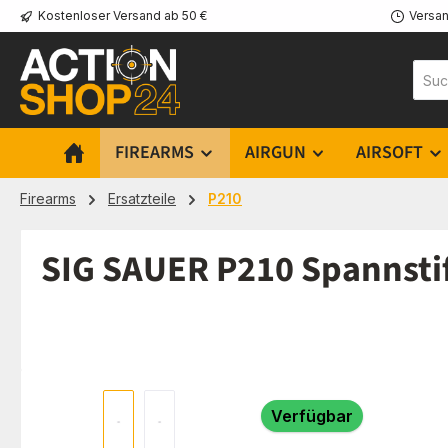
Kostenloser Versand ab 50 €
Versan
m Hauptinhalt springen
Zur Suche springen
Zur Hauptnavigation springen
FIREARMS
AIRGUN
AIRSOFT
Firearms
Ersatzteile
P210
SIG SAUER P210 Spannstif
Bildergalerie überspringen
Verfügbar