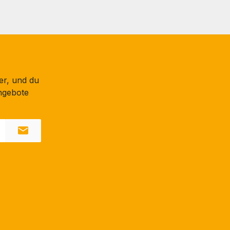
er, und du
ngebote