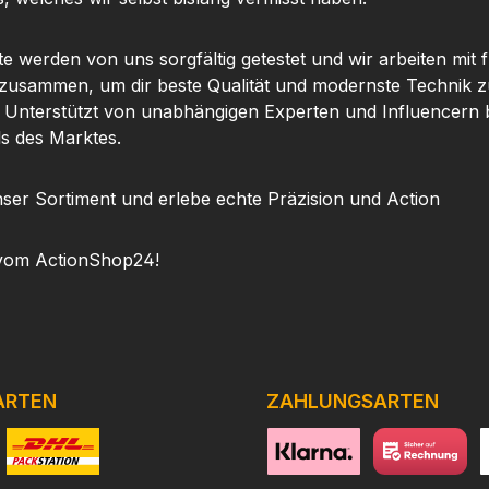
te werden von uns sorgfältig getestet und wir arbeiten mit
 zusammen, um dir beste Qualität und modernste Technik z
. Unterstützt von unabhängigen Experten und Influencern b
ls des Marktes.
ser Sortiment und erlebe echte Präzision und Action
vom ActionShop24!
ARTEN
ZAHLUNGSARTEN
niertes Bild 1
Benutzerdefiniertes Bild 2
https://www.klarna.com/de
Benutzerdefini
h