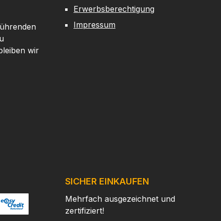
Erwerbsberechtigung
Impressum
 führenden
u
leiben wir
SICHER EINKAUFEN
Mehrfach ausgezeichnet und
zertifiziert!
/
ertes Bild 2
ttps://www.easycredit.de/