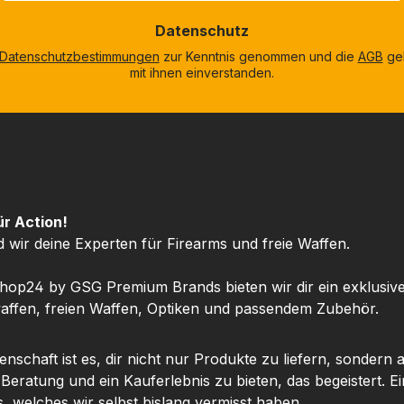
Datenschutz
Datenschutzbestimmungen
zur Kenntnis genommen und die
AGB
gel
mit ihnen einverstanden.
ür Action!
d wir deine Experten für Firearms und freie Waffen.
hop24 by GSG Premium Brands bieten wir dir ein exklusiv
ffen, freien Waffen, Optiken und passendem Zubehör.
nschaft ist es, dir nicht nur Produkte zu liefern, sondern 
 Beratung und ein Kauferlebnis zu bieten, das begeistert. Ei
, welches wir selbst bislang vermisst haben.