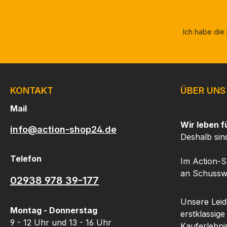
Ich habe die
KONTAKT
ÜBER UNS
Mail
Wir leben f
info@action-shop24.de
Deshalb sin
Telefon
Im Action-S
an Schusswa
02938 978 39-177
Unsere Leide
Montag - Donnerstag
erstklassige
9 - 12 Uhr und 13 - 16 Uhr
Kauferlebnis