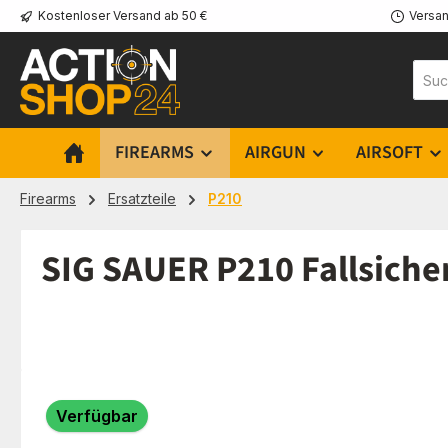
Kostenloser Versand ab 50 €
Versan
m Hauptinhalt springen
Zur Suche springen
Zur Hauptnavigation springen
FIREARMS
AIRGUN
AIRSOFT
Firearms
Ersatzteile
P210
SIG SAUER P210 Fallsicher
Bildergalerie überspringen
Verfügbar