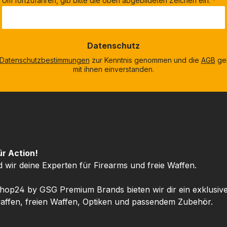
Um fortzufahren, gib bitte die oben abgebildeten Zeichen ein.
*
Datenschutz
Datenschutzbestimmungen
zur Kenntnis genommen und die
AGB
gel
mit ihnen einverstanden.
ür Action!
d wir deine Experten für Firearms und freie Waffen.
hop24 by GSG Premium Brands bieten wir dir ein exklusiv
ffen, freien Waffen, Optiken und passendem Zubehör.