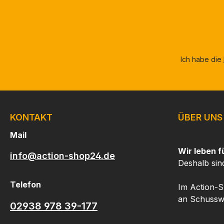
Ich habe die
KONTAKT
ÜBER UNS
Mail
Wir leben f
info@action-shop24.de
Deshalb sin
Telefon
Im Action-S
an Schusswa
02938 978 39-177