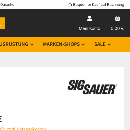
Garantie
Bequemer Kauf auf Rechnung
Mein Konto
0,00 €
USRÜSTUNG
MARKEN-SHOPS
SALE
eis:
€
wSt. zzgl. Versandkosten