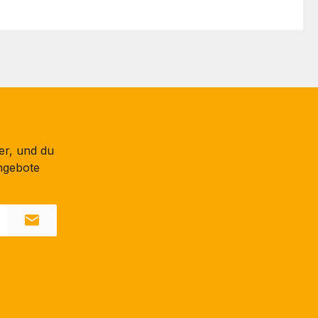
er, und du
ngebote