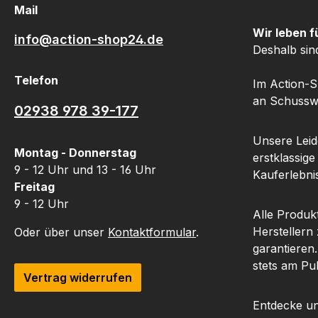
Verschmutzungen von
Mikrofasertuc
Mail
Zielfernrohr Linsen und
empfindlic
Wir leben f
info@action-shop24.de
sorgt so für optimale
OptikenStreife
Deshalb sin
Klarheit und Bildqualität.
Reinigung von 
Mit über 500 Einsätzen
KunststoffEntfer
Telefon
Im Action-S
hält dieser Sig Sauer Stift
Fingerabdrüc
an Schusswa
02938 978 39-177
sehr lange und ist damit
leichte
eine kostengünstige Wahl
Verschmutzun
Unsere Leide
für die Pflege von
Zielfernrohre, 
Montag - Donnerstag
erstklassige
Zielfernrohren.Der Sig
und Schutzbr
9 - 12 Uhr und 13 - 16 Uhr
Kauferlebnis
Sauer Linsenstift wirkt
geeignetAuch fü
Freitag
nicht nur bei
weitere Glas
9 - 12 Uhr
Kameralinsen Wunder,
Kunststoffober
Alle Produk
sondern eignet sich auch
verwendbarStrei
Herstellern
Oder über unser
Kontaktformular
.
für die Reinigung anderer
Reinigung für
garantieren
optischer Oberflächen,
SichtDas Abbe
stets am Pu
Vertrag widerrufen
wie Ferngläser,
Cloth Mikrofas
Teleskope, Zielfernrohre,
sorgt für eine s
Entdecke un
Spektive und sogar
Reinigung empfi