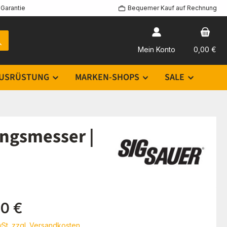
Garantie
Bequemer Kauf auf Rechnung
Mein Konto
0,00 €
USRÜSTUNG
MARKEN-SHOPS
SALE
ngsmesser |
eis:
00 €
wSt. zzgl. Versandkosten