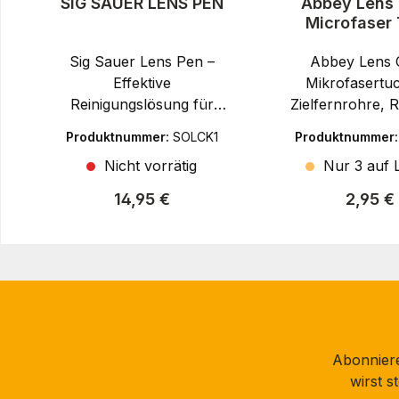
SIG SAUER LENS PEN
Abbey Lens 
Microfaser
Sig Sauer Lens Pen –
Abbey Lens 
Effektive
Mikrofasertuc
Reinigungslösung für
Zielfernrohre, 
ZielfernrohreSIG SAUER
und OptikenDa
Produktnummer:
SOLCK1
Produktnummer
steht weltweit für
Lens Clot
Nicht vorrätig
Nur 3 auf L
Premium-Feuerwaffen
Mikrofasertuc
und Optiken, die höchste
für die schone
Regulärer Preis:
Regulär
14,95 €
2,95 €
Präzision, Ergonomie
streifenfreie R
und Zuverlässigkeit
empfindlic
vereinen – entwickelt für
Optikoberfl
Sportschützen, Jäger
entwickelt.
und professionelle
antistatisc
Einsatzkräfte.Der Sig
Mikrofasertuch 
Sauer Lens Pen ist ein
Staub, Fingera
Abonniere
unverzichtbares
und leich
wirst 
Zubehör für alle
Verschmutz