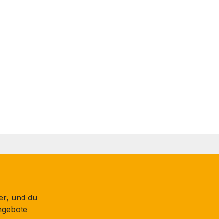
er, und du
ngebote