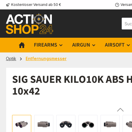
Kostenloser Versand ab 50 €
Versan
m Hauptinhalt springen
Zur Suche springen
Zur Hauptnavigation springen
FIREARMS
AIRGUN
AIRSOFT
Optik
Entfernungsmesser
SIG SAUER KILO10K ABS H
10x42
Bildergalerie überspringen