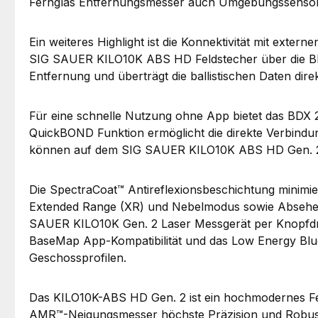
Fernglas Entfernungsmesser auch Umgebungssensoren
Ein weiteres Highlight ist die Konnektivität mit exte
SIG SAUER KILO10K ABS HD Feldstecher über die BDX
Entfernung und überträgt die ballistischen Daten dir
Für eine schnelle Nutzung ohne App bietet das BDX 2.
QuickBOND Funktion ermöglicht die direkte Verbindu
können auf dem SIG SAUER KILO10K ABS HD Gen. 2 wah
Die SpectraCoat™ Antireflexionsbeschichtung minimie
Extended Range (XR) und Nebelmodus sowie Absehen w
SAUER KILO10K Gen. 2 Laser Messgerät per Knopfdruc
BaseMap App-Kompatibilität und das Low Energy Blu
Geschossprofilen.
Das KILO10K-ABS HD Gen. 2 ist ein hochmodernes Fe
AMR™-Neigungsmesser höchste Präzision und Robusth