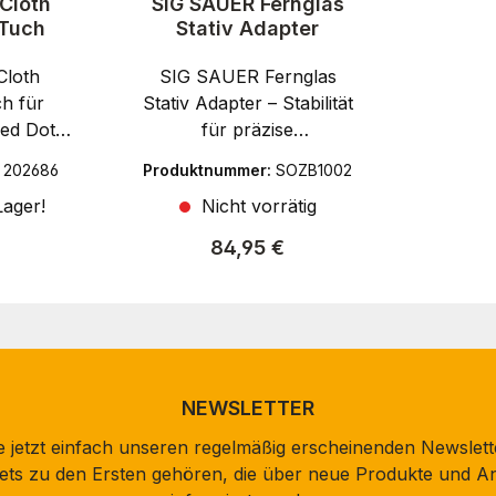
Cloth
SIG SAUER Fernglas
 Tuch
Stativ Adapter
Cloth
SIG SAUER Fernglas
h für
Stativ Adapter – Stabilität
Red Dots
für präzise
s Abbey
BeobachtungenSig
:
202686
Produktnummer:
SOZB1002
h
Sauer Electro Optics
ager!
Nicht vorrätig
h wurde
steht für modernste
nde und
Optiklösungen, die
er Preis:
Regulärer Preis:
84,95 €
einigung
Präzision, Vielseitigkeit
her
und Zuverlässigkeit
ächen
vereinen. Ob Jagd, Sport
 Das
oder taktischer Einsatz –
he
von SIG findest du
entfernt
universell nutzbare
NEWSLETTER
bdrücke
Optiken für jede
 jetzt einfach unseren regelmäßig erscheinenden Newslett
te
Situation.Der SIG SAUER
stets zu den Ersten gehören, die über neue Produkte und A
ungen
Fernglas Stativ Adapter