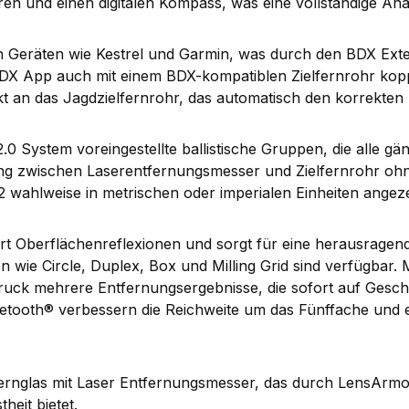
 und einen digitalen Kompass, was eine vollständige An
rnen Geräten wie Kestrel und Garmin, was durch den BDX Exte
 App auch mit einem BDX-kompatiblen Zielfernrohr koppe
ekt an das Jagdzielfernrohr, das automatisch den korrekten 
0 System voreingestellte ballistische Gruppen, die alle gä
ng zwischen Laserentfernungsmesser und Zielfernrohr ohn
lweise in metrischen oder imperialen Einheiten angezeigt
rt Oberflächenreflexionen und sorgt für eine herausragende
ie Circle, Duplex, Box und Milling Grid sind verfügbar.
k mehrere Entfernungsergebnisse, die sofort auf Geschwi
etooth® verbessern die Reichweite um das Fünffache und 
rnglas mit Laser Entfernungsmesser, das durch LensArmor
eit bietet.