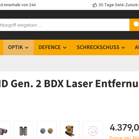
d innerhalb von 24h
30 Tage Geld-Zurück-
OPTIK
DEFENCE
SCHRECKSCHUSS
A
D Gen. 2 BDX Laser Entfernu
Regulärer Pr
4.379,
Preise inkl. M