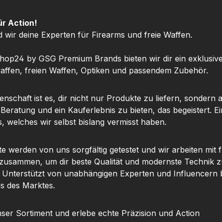
h für
SAUER ZULU10 HDX,
he
ZULU8 HDX, CANYON
ür Action!
nfreie
HD, BUCKMASTERS,
d wir deine Experten für Firearms und freie Waffen.
Glas und
KILO10K-ABS und viele
nt Staub,
weitere. Für einen
hop24 by GSG Premium Brands bieten wir dir ein exklusiv
ke und
maximalen
ffen, freien Waffen, Optiken und passendem Zubehör.
Objektivdurchmesser von
genFür
56 mm und einem
nschaft ist es, dir nicht nur Produkte zu liefern, sondern 
Red Dots
Gesamtgewicht von nur
 Beratung und ein Kauferlebnis zu bieten, das begeistert. Ei
illen
79,37 g bietet die SIG
, welches wir selbst bislang vermisst haben.
r viele
SAUER Fernglas
- und
Halterung zuverlässigen
flächen
Halt und Flexibilität.
te werden von uns sorgfältig getestet und wir arbeiten mit
fenfreie
 zusammen, um dir beste Qualität und modernste Technik z
 klare
. Unterstützt von unabhängigen Experten und Influencern b
y Lens
ls des Marktes.
ertuch
chonende
ser Sortiment und erlebe echte Präzision und Action
ndlicher