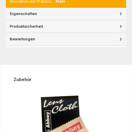
Innovation und Präzisio…
Mehr
Eigenschaften
Produktsicherheit
Bewertungen
Produktgalerie überspringen
Zubehör