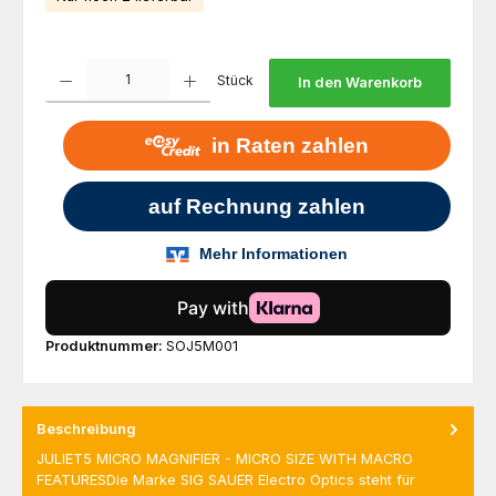
Produkt Anzahl: Gib den gewünschten Wert ein oder benutze die Schaltfl
Stück
In den Warenkorb
Produktnummer:
SOJ5M001
Beschreibung
JULIET5 MICRO MAGNIFIER - MICRO SIZE WITH MACRO
FEATURESDie Marke SIG SAUER Electro Optics steht für