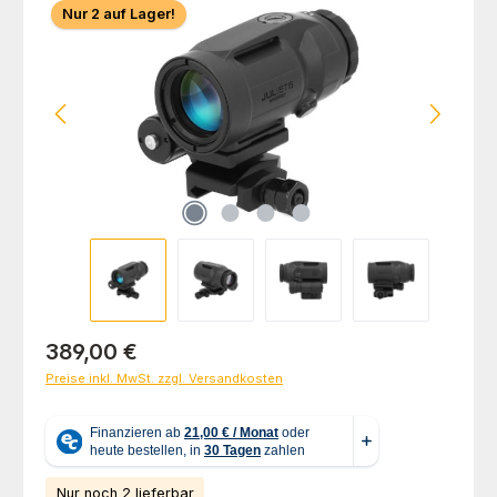
Nur 2 auf Lager!
Regulärer Preis:
389,00 €
Preise inkl. MwSt. zzgl. Versandkosten
Nur noch 2 lieferbar