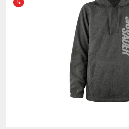
Rabatt
%