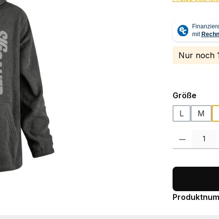
Nur noch 1
ausw
Größe
L
M
Produkt Anzah
Produktnu