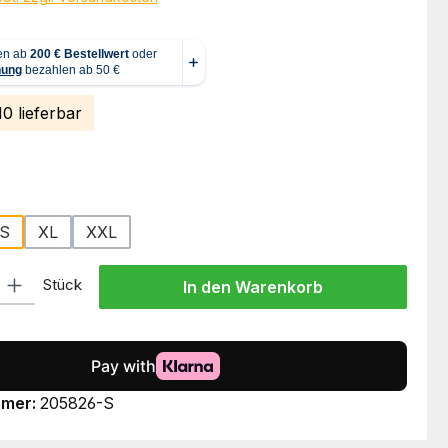
0 lieferbar
ählen
S
XL
XXL
l: Gib den gewünschten Wert ein oder benutze die Schaltflächen um
Stück
In den Warenkorb
mmer:
205826-S