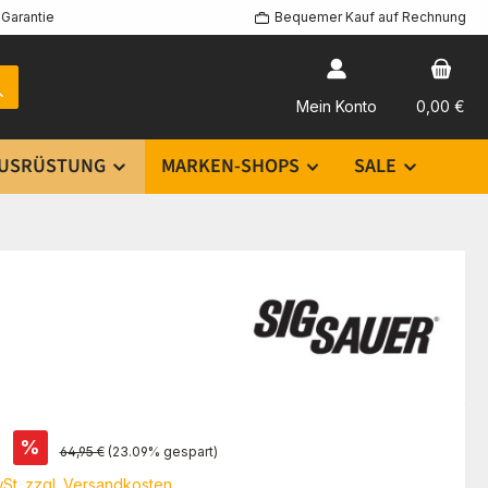
Garantie
Bequemer Kauf auf Rechnung
Mein Konto
0,00 €
USRÜSTUNG
MARKEN-SHOPS
SALE
s:
€
%
Regulärer Preis:
64,95 €
(23.09% gespart)
wSt. zzgl. Versandkosten