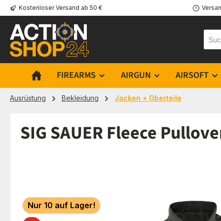
Kostenloser Versand ab 50 €
Versan
m Hauptinhalt springen
Zur Suche springen
Zur Hauptnavigation springen
FIREARMS
AIRGUN
AIRSOFT
Ausrüstung
Bekleidung
Jacken + Oberteile
SIG SAUER Fleece Pullove
Bildergalerie überspringen
Nur 10 auf Lager!