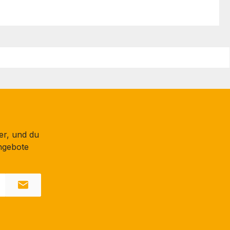
er, und du
ngebote