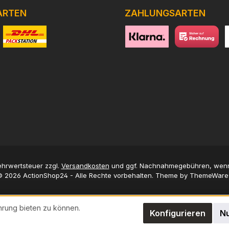
ARTEN
ZAHLUNGSARTEN
niertes Bild 1
Benutzerdefiniertes Bild 2
https://www.klarna.com/de
Benutzerdefini
h
Mehrwertsteuer zzgl.
Versandkosten
und ggf. Nachnahmegebühren, wenn
 2026 ActionShop24 - Alle Rechte vorbehalten. Theme by
ThemeWare
hrung bieten zu können.
Konfigurieren
Nu