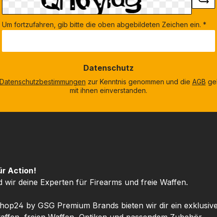
Um fortzufahren, gib bitte die oben abgebildeten Zeichen ein.
*
Datenschutz
Datenschutzbestimmungen
zur Kenntnis genommen und die
AGB
gel
mit ihnen einverstanden.
ür Action!
d wir deine Experten für Firearms und freie Waffen.
hop24 by GSG Premium Brands bieten wir dir ein exklusiv