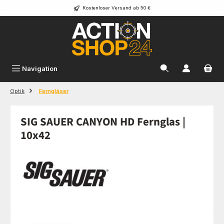
Kostenloser Versand ab 50 €
Zum Hauptinhalt springen
Navigation
Optik
Ferngläser
SIG SAUER CANYON HD Fernglas |
10x42
Bildergalerie überspringen