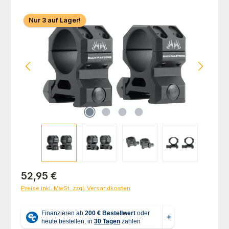
Bildergalerie überspringen
Nur 3 auf Lager!
Regulärer Preis:
52,95 €
Preise inkl. MwSt. zzgl. Versandkosten