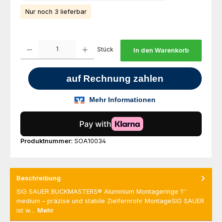
Nur noch 3 lieferbar
Produkt Anzahl: Gib den gewünschten Wert ein oder benutze die Schaltfl
Stück
In den Warenkorb
Produktnummer:
SOA10034
Beschreibung
SIG SAUER BUCKMASTERS® Aluminium Montageringe 1''
medium – präzise und stabile Zielfernrohr MontageSIG SAUER
ist w…
Mehr