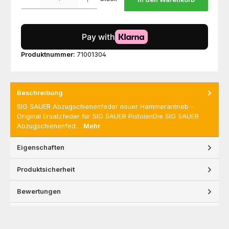
Produktnummer:
71001304
Beschreibung
SIG SAUER Abzugschienenfeder neuer Hammerantrieb –
Original Ersatzfeder für SIG SAUER PistolenDie SIG SAUER
Abzugschienenfed…
Mehr
Eigenschaften
Produktsicherheit
Bewertungen