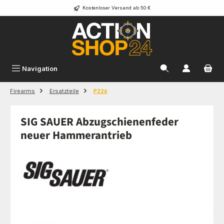
Kostenloser Versand ab 50 €
Zum Hauptinhalt springen
Navigation
Firearms
Ersatzteile
P226
SIG SAUER Abzugschienenfeder
neuer Hammerantrieb
Bildergalerie überspringen