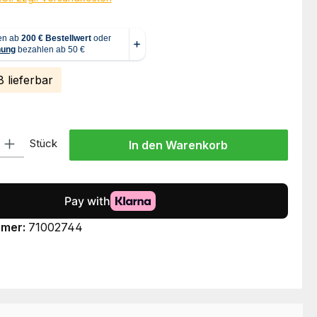
 lieferbar
l: Gib den gewünschten Wert ein oder benutze die Schaltflächen um
Stück
In den Warenkorb
mmer:
71002744