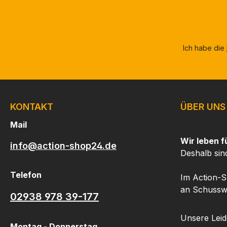
Ich habe die
KONTAKT
ÜBER UNS
Mail
Wir leben f
info@action-shop24.de
Deshalb sin
Telefon
Im Action-S
an Schusswa
02938 978 39-177
Unsere Leide
Montag - Donnerstag