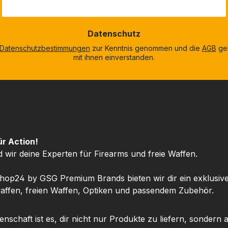
Datenschutz
Datenschutzbestimmungen
zur Kenntnis genommen und die
AGB
gel
mit ihnen einverstanden.
ür Action!
d wir deine Experten für Firearms und freie Waffen.
hop24 by GSG Premium Brands bieten wir dir ein exklusiv
ffen, freien Waffen, Optiken und passendem Zubehör.
nschaft ist es, dir nicht nur Produkte zu liefern, sondern 