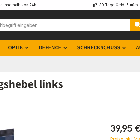
d innerhalb von 24h
30 Tage Geld-Zurück-
OPTIK
DEFENCE
SCHRECKSCHUSS
A
shebel links
Regulärer Pr
39,95 
Preise inkl. M