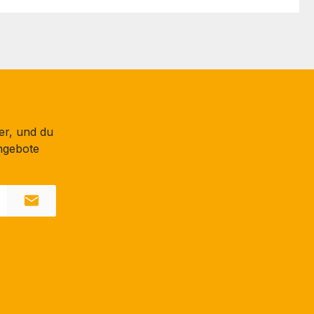
er, und du
ngebote