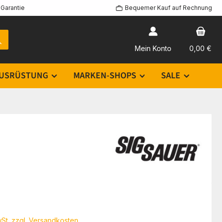
Garantie
Bequemer Kauf auf Rechnung
Mein Konto
0,00 €
USRÜSTUNG
MARKEN-SHOPS
SALE
eis:
€
wSt. zzgl. Versandkosten