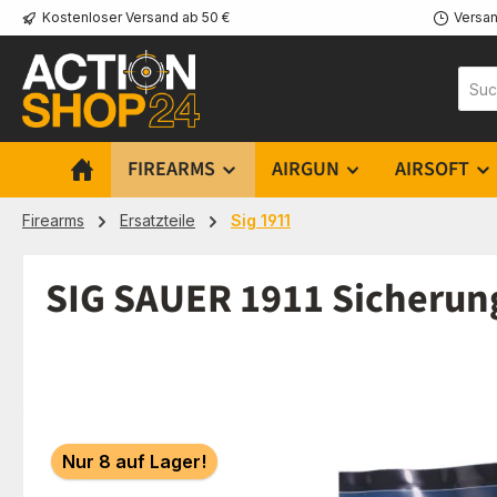
Kostenloser Versand ab 50 €
Versan
m Hauptinhalt springen
Zur Suche springen
Zur Hauptnavigation springen
FIREARMS
AIRGUN
AIRSOFT
Firearms
Ersatzteile
Sig 1911
SIG SAUER 1911 Sicherung
Bildergalerie überspringen
Nur 8 auf Lager!