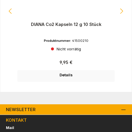
DIANA Co2 Kapseln 12 g 10 Stück
Produktnummer:
41500210
Nicht vorrätig
Regulärer Preis:
9,95 €
Details
NEWSLETTER
KONTAKT
Mail