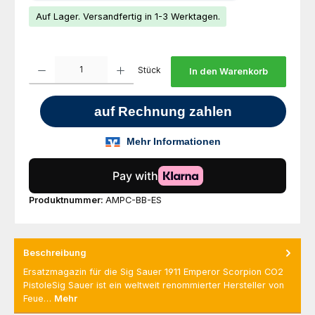
Auf Lager. Versandfertig in 1-3 Werktagen.
Produkt Anzahl: Gib den gewünschten Wert ein oder benutze die Schaltfl
Stück
In den Warenkorb
Produktnummer:
AMPC-BB-ES
Beschreibung
Ersatzmagazin für die Sig Sauer 1911 Emperor Scorpion CO2
PistoleSig Sauer ist ein weltweit renommierter Hersteller von
Feue…
Mehr