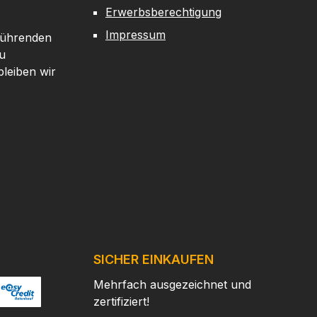
Erwerbsberechtigung
Impressum
 führenden
u
leiben wir
SICHER EINKAUFEN
Mehrfach ausgezeichnet und
zertifiziert!
/
ertes Bild 2
ttps://www.easycredit.de/