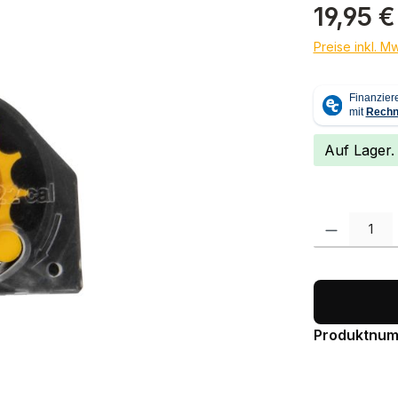
Regulärer Pr
19,95 €
Preise inkl. M
Auf Lager.
Produkt Anzah
Produktnu