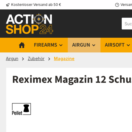
Kostenloser Versand ab 50 €
Versan
m Hauptinhalt springen
Zur Suche springen
Zur Hauptnavigation springen
FIREARMS
AIRGUN
AIRSOFT
Airgun
Zubehör
Magazine
Reximex Magazin 12 Schuss