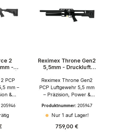
rce 2
Reximex Throne Gen2
5mm -
5,5mm - Druckluft
sluft |
PCP
 2 PCP
Reximex Throne Gen2
5,5 mm –
PCP Luftgewehr 5,5 mm
ion &
– Präzision, Power &
 dem
KontrolleMit dem
:
205946
Produktnummer:
205947
ce 2
Reximex Throne Gen2 im
ätig
Nur 1 auf Lager!
ehr im
Kaliber 5,5 mm (.22)
 (.22)
bekommst du ein
r Preis:
Regulärer Preis:
€
759,00 €
dich für
modernes PCP