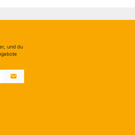
er, und du
ngebote