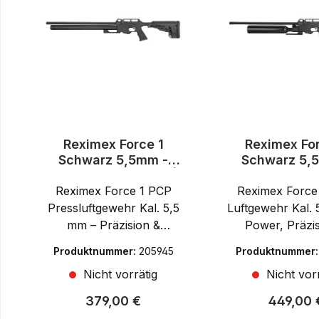
Reximex Force 1
Reximex Fo
Schwarz 5,5mm -
Schwarz 5,
Druckluft Pressluft |
Druckluft Pres
Reximex Force 1 PCP
PCP
Reximex Force
PCP
Pressluftgewehr Kal. 5,5
Luftgewehr Kal. 
mm – Präzision &
Power, Präzis
PerformanceDas
KontrolleMit
Produktnummer:
205945
Produktnummer
Reximex Force 1
Reximex For
Nicht vorrätig
Nicht vorr
Pressluftgewehr im
Pressluftgew
Kaliber 5,5 mm (.22)
Kaliber 5,5 mm
Regulärer Preis:
Reguläre
379,00 €
449,00 
bietet dir eine starke
entscheidest du 