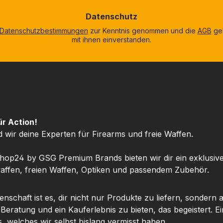
 das für
Energieabgabe von bis
Datenschutz
ige und
zu 7,5 Joule. Der
Datenschutzbestimmungen
zur Kenntnis genommen und die
AGB
gel
sabgabe
integrierte Regulator
mit ihnen einverstanden.
uschbare
sowie das überarbeitete
sche mit
Ventilsystem sorgen für
kann bis
eine stabile
füllt
Schussleistung und
n Foster
verbesserte
chluss
Geschossgeschwindigkeit
füllen
.Die integrierte
ür Action!
 mit
Dämpfungstechnologie
d wir deine Experten für Firearms und freie Waffen.
r,
reduziert
he oder
Rückstoßbewegungen
hop24 by GSG Premium Brands bieten wir dir ein exklusiv
.Ein
und unterstützt ein
ffen, freien Waffen, Optiken und passendem Zubehör.
nometer
ruhiges, kontrolliertes
eit den
Schießen.Flexibel
nschaft ist es, dir nicht nur Produkte zu liefern, sondern 
ck an,
einstellbar für Deine
 Beratung und ein Kauferlebnis zu bieten, das begeistert. Ei
eistung
BedürfnisseDas
, welches wir selbst bislang vermisst haben.