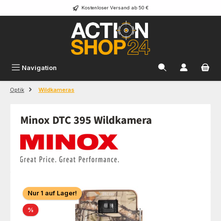
Kostenloser Versand ab 50 €
Zum Hauptinhalt springen
Navigation
Optik
Wildkameras
Minox DTC 395 Wildkamera
Bildergalerie überspringen
Nur 1 auf Lager!
Rabatt
%