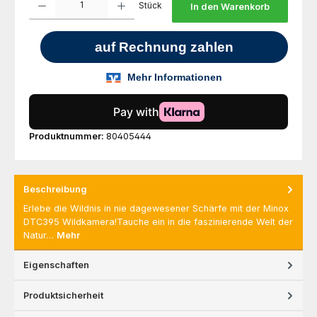
Stück
In den Warenkorb
Produktnummer:
80405444
Beschreibung
Erlebe die Wildnis in nie dagewesener Schärfe mit der Minox
DTC395 Wildkamera!Tauche ein in die faszinierende Welt der
Natur…
Mehr
Eigenschaften
Produktsicherheit