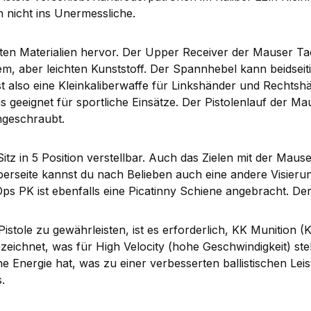
n nicht ins Unermessliche.
hlten Materialien hervor. Der Upper Receiver der Mauser T
, aber leichten Kunststoff. Der Spannhebel kann beidseiti
tst also eine Kleinkaliberwaffe für Linkshänder und Rechtshä
 geeignet für sportliche Einsätze. Der Pistolenlauf der M
ngeschraubt.
itz in 5 Position verstellbar. Auch das Zielen mit der Maus
erseite kannst du nach Belieben auch eine andere Visierung
PK ist ebenfalls eine Picatinny Schiene angebracht. Der A
stole zu gewährleisten, ist es erforderlich, KK Munition (K
eichnet, was für High Velocity (hohe Geschwindigkeit) ste
 Energie hat, was zu einer verbesserten ballistischen Leistu
.