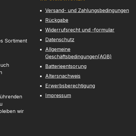
former AR-15
pschaftInklusive
Versand- und Zahlungsbedingungen
ube – passgenau
Rückgabe
tabilMehrere
Widerrufsrecht und -formular
positionen zur
stierungRobuste,
Datenschutz
es Sortiment
 Oberfläche in
Allgemeine
warzPräzise
Geschäftsbedingungen(AGB)
barkeit & sicherer
auch
Batterieentsorung
 Teleskopfunktion
n
licht dir eine
Altersnachweis
le und einfache
Erwerbsberechtigung
passung der
Impressum
aftlänge an
 führenden
erschiedliche
u
eßpositionen,
leiben wir
leidung oder
tung. Durch die
naue Fertigung