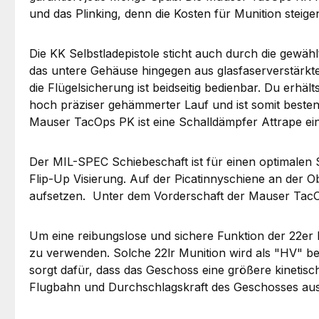
und das Plinking, denn die Kosten für Munition steige
Die KK Selbstladepistole sticht auch durch die gewä
das untere Gehäuse hingegen aus glasfaserverstärktem
die Flügelsicherung ist beidseitig bedienbar. Du erhäl
hoch präziser gehämmerter Lauf und ist somit bestens
Mauser TacOps PK ist eine Schalldämpfer Attrape ei
Der MIL-SPEC Schiebeschaft ist für einen optimalen S
Flip-Up Visierung. Auf der Picatinnyschiene an der Ob
aufsetzen. Unter dem Vorderschaft der Mauser TacOps 
Um eine reibungslose und sichere Funktion der 22er Pi
zu verwenden. Solche 22lr Munition wird als "HV" bez
sorgt dafür, dass das Geschoss eine größere kinetische
Flugbahn und Durchschlagskraft des Geschosses aus