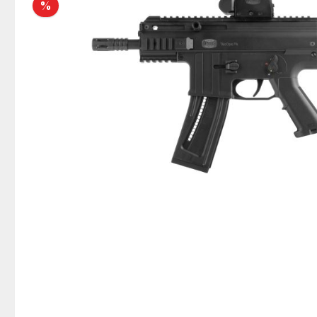
Rabatt
%