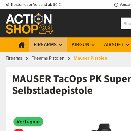
Kostenloser Versand ab 50 €
Versan
m Hauptinhalt springen
Zur Suche springen
Zur Hauptnavigation springen
FIREARMS
AIRGUN
AIRSOFT
Firearms
Firearms Pistolen
Mauser Pistolen
MAUSER TacOps PK Super S
Selbstladepistole
Bildergalerie überspringen
Verfügbar