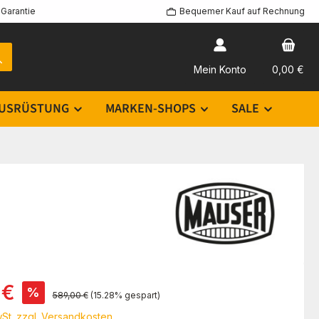
Garantie
Bequemer Kauf auf Rechnung
Mein Konto
0,00 €
USRÜSTUNG
MARKEN-SHOPS
SALE
s:
 €
%
Regulärer Preis:
589,00 €
(15.28% gespart)
wSt. zzgl. Versandkosten