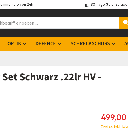
d innerhalb von 24h
30 Tage Geld-Zurück-
OPTIK
DEFENCE
SCHRECKSCHUSS
A
et Schwarz .22lr HV -
Verkaufsprei
499,00
Preise inkl. M