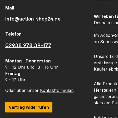
entwickelt, garantiert das
du länger im Ein
Magazin einen perfekten
hast die pas
Mail
Sitz und störungsfreien
Ausrüstung, u
Wir leben f
info@action-shop24.de
Betrieb.
Mauser M15 
Deshalb sin
optimal zu nu
Telefon
Im Action-S
an Schusswa
02938 978 39-177
Unsere Leide
Montag - Donnerstag
erstklassige
9 - 12 Uhr und 13 - 16 Uhr
Kauferlebnis
Freitag
9 - 12 Uhr
Alle Produk
Herstellern
Oder über unser
Kontaktformular
.
garantieren
stets am Pu
Vertrag widerrufen
Entdecke un