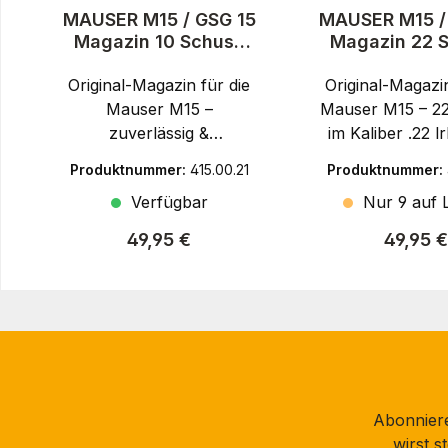
MAUSER M15 / GSG 15
MAUSER M15 /
Magazin 10 Schuss
Magazin 22 
lang .22lr - Firearms
.22lr - Fir
Original-Magazin für die
Original-Magazin
Mauser M15 –
Mauser M15 – 2
zuverlässig &
im Kaliber .22 
passgenauMauser ist ein
ist ein tradition
Produktnummer:
415.00.21
Produktnummer:
traditionsreicher
deutsche
Verfügbar
Nur 9 auf L
deutscher Hersteller, der
Waffenhersteller,
seit über 140 Jahren für
1874 für hö
Regulärer Preis:
Reguläre
49,95 €
49,95 €
Qualität, Präzision und
Präzision, Qual
Innovation im Waffenbau
Innovationskraf
steht. Unter Lizenz
Unter Lizenz f
werden
German Sport
Kleinkaliberwaffen wie
(GSG) mode
die Mauser M15 von
Kleinkaliberwaf
German Sport Guns
die Mauser M15, 
Abonniere
(GSG) produziert – mit
durch ihr takt
wirst 
modernem Design und
Design und zuve