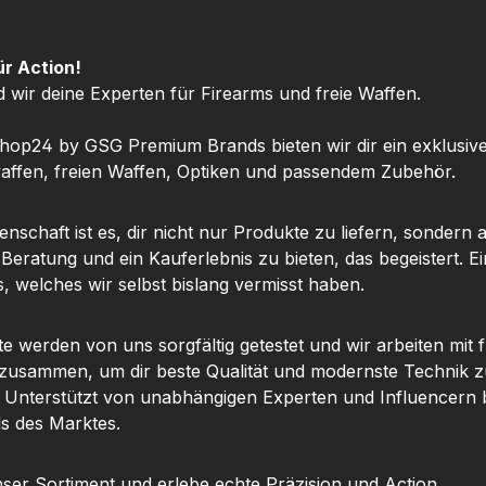
satz und
Optik. Dank des
kon
sende
praktischen Butterfly-
Telesko
m dein
Verschlusses lässt sich
Buffert
ür Action!
Gewehr
der Pin sicher befestigen
& s
d wir deine Experten für Firearms und freie Waffen.
tzen.
und überall problemlos
Längen
tragen.Mit der Mauser
Feinju
hop24 by GSG Premium Brands bieten wir dir ein exklusiv
Rimfire Anstecknadel
matte
ffen, freien Waffen, Optiken und passendem Zubehör.
machst du deinen Look
Sch
komplett oder
Verstell
nschaft ist es, dir nicht nur Produkte zu liefern, sondern 
überraschst einen
SitzDie
 Beratung und ein Kauferlebnis zu bieten, das begeistert. Ei
echten Fan mit einem
ermög
, welches wir selbst bislang vermisst haben.
stilvollen Geschenk. Ein
schnel
Original Mauser Pin, der
An
Tradition, Qualität und
Sch
te werden von uns sorgfältig getestet und wir arbeiten mit
Verbundenheit im
unt
 zusammen, um dir beste Qualität und modernste Technik z
Schießsport perfekt
Schi
. Unterstützt von unabhängigen Experten und Influencern b
symbolisiert.
Bek
ls des Marktes.
Ausrüs
passge
ser Sortiment und erlebe echte Präzision und Action