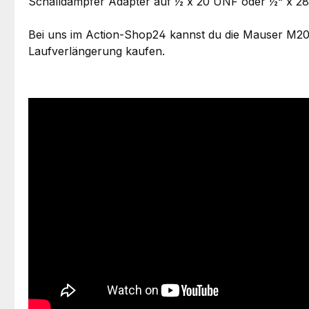
Schalldämpfer Adapter auf ½ x 20 UNF oder ½“ x 28 
Bei uns im Action-Shop24 kannst du die Mauser M20 i
Laufverlängerung kaufen.