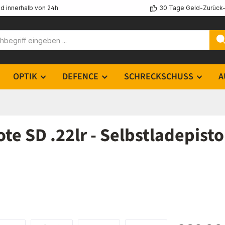
d innerhalb von 24h
30 Tage Geld-Zurück-
OPTIK
DEFENCE
SCHRECKSCHUSS
A
e SD .22lr - Selbstladepisto
Regulärer Pr