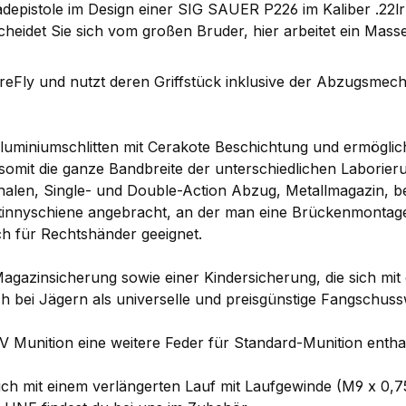
adepistole im Design einer SIG SAUER P226 im Kaliber .22l
scheidet Sie sich vom großen Bruder, hier arbeitet ein Ma
ireFly und nutzt deren Griffstück inklusive der Abzugsmec
uminiumschlitten mit Cerakote Beschichtung und ermöglic
somit die ganze Bandbreite der unterschiedlichen Laborie
halen, Single- und Double-Action Abzug, Metallmagazin, be
Picatinnyschiene angebracht, an der man eine Brückenmontage
uch für Rechtshänder geeignet.
Magazinsicherung sowie einer Kindersicherung, die sich mit
ch bei Jägern als universelle und preisgünstige Fangschuss
V Munition eine weitere Feder für Standard-Munition entha
ich mit einem verlängerten Lauf mit Laufgewinde (M9 x 0