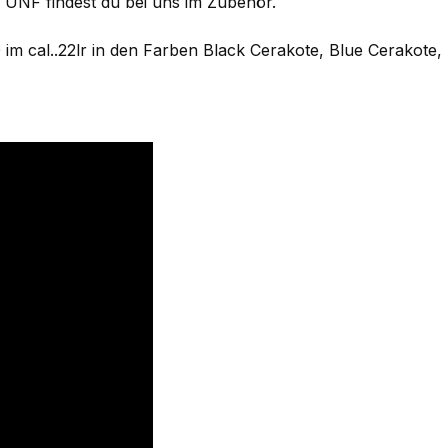
UNF findest du bei uns im Zubehör.
m cal..22lr in den Farben Black Cerakote, Blue Cerakote,