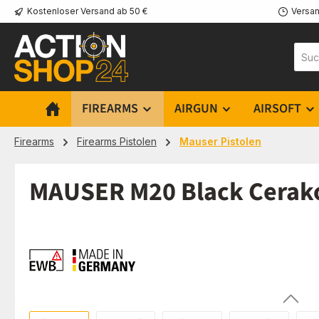
Kostenloser Versand ab 50 €
Versan
m Hauptinhalt springen
Zur Suche springen
Zur Hauptnavigation springen
FIREARMS
AIRGUN
AIRSOFT
Firearms
Firearms Pistolen
Mauser Pistolen
MAUSER M20 Black Cerakot
Bildergalerie überspringen