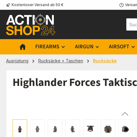
Kostenloser Versand ab 50 €
Versan
m Hauptinhalt springen
Zur Suche springen
Zur Hauptnavigation springen
FIREARMS
AIRGUN
AIRSOFT
Ausrüstung
Rucksäcke + Taschen
Rucksäcke
Highlander Forces Taktisc
Bildergalerie überspringen