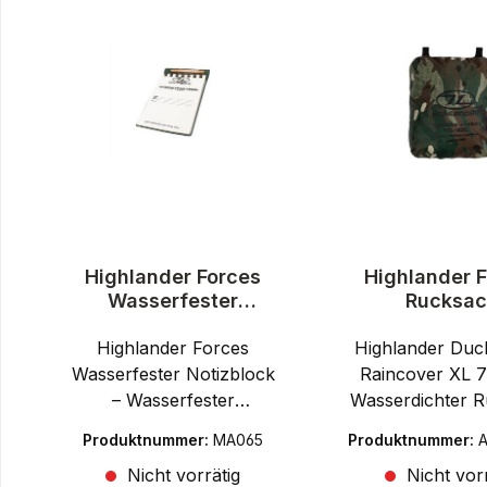
Highlander Forces
Highlander 
Wasserfester
Rucksac
Notizblock 15x10,5
Regenschutz
Highlander Forces
cm
Highlander Duc
Back XL 70
Wasserfester Notizblock
Raincover XL 7
– Wasserfester
Wasserdichter 
Notizblock für Outdoor,
Regenschutz
Produktnummer:
MA065
Produktnummer:
Bushcraft und taktische
Trekking & Out
C
Nicht vorrätig
Nicht vorr
EinsätzeDer Highlander
Highlander Duc