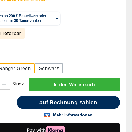
 lieferbar
hlen
Ranger Green
Schwarz
l: Gib den gewünschten Wert ein oder benutze die Schaltflächen um
Stück
In den Warenkorb