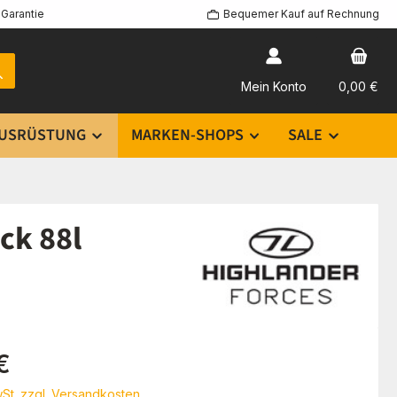
Garantie
Bequemer Kauf auf Rechnung
Mein Konto
0,00 €
USRÜSTUNG
MARKEN-SHOPS
SALE
ck 88l
eis:
€
wSt. zzgl. Versandkosten