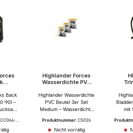
Forces
Highlander Forces
H
k
Wasserdichte PVC
Tri
 Ducks
Beutel 3er Set M
Schlau
ks Back
-90l
Highlander Wasserdichte
Highla
0-90l –
PVC Beutel 3er Set
Bladder
Rucksack
Medium – Wasserdichte
mit
 für
Beutel für Outdoor,
Rucks
ACC064-H
Produktnummer:
CS026
Produkt
doorDer
Reisen und CampingDas
Tacti
ätig
Nicht vorrätig
N
ks Back
Highlander Wasserdichte
Highla