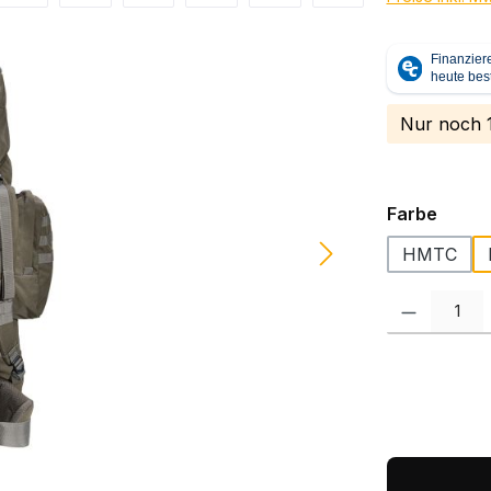
Nur noch 1
auswä
Farbe
HMTC
Produkt Anzah