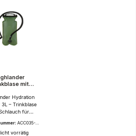
ighlander
nkblase mit
ch SL Military
nder Hydration
3l
 3L – Trinkblase
 Schlauch für
ack, Outdoor &
nummer:
ACC035-O
cal EinsatzDie
G
icht vorrätig
nder SL Military