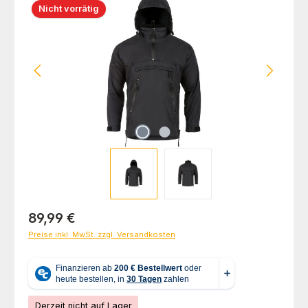
Nicht vorrätig
Regulärer Preis:
89,99 €
Preise inkl. MwSt. zzgl. Versandkosten
Derzeit nicht auf Lager