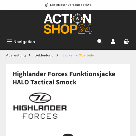
Kostenloser Versand ab 50 €
Zum Hauptinhalt springen
Navigation
Ausrüstung
Bekleidung
Jacken + Oberteile
Highlander Forces Funktionsjacke
HALO Tactical Smock
Bildergalerie überspringen