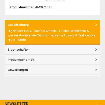
Produktnummer:
JAC076-BK-L
Beschreibung
Highlander HALO Tactical Smock – Leichte winddichte &
wasserabweisende Outdoor Jacke für Einsatz & TrekkingDie
Highl…
Mehr
Eigenschaften
Produktsicherheit
Bewertungen
NEWSLETTER