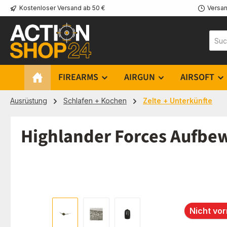
Kostenloser Versand ab 50 €
Versan
m Hauptinhalt springen
Zur Suche springen
Zur Hauptnavigation springen
FIREARMS
AIRGUN
AIRSOFT
Ausrüstung
Schlafen + Kochen
Zelte + Unterkünfte
Highlander Forces Aufbe
Bildergalerie überspringen
Nicht vor