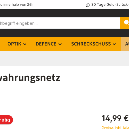
d innerhalb von 24h
30 Tage Geld-Zurück-
OPTIK
DEFENCE
SCHRECKSCHUSS
A
wahrungsnetz
Regulärer Pr
14,99 €
rätig
Preise inkl. M