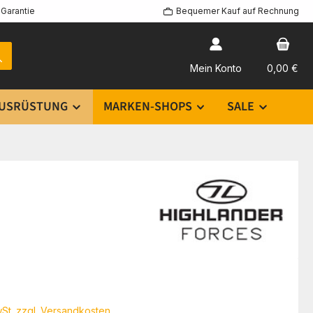
Garantie
Bequemer Kauf auf Rechnung
Mein Konto
0,00 €
USRÜSTUNG
MARKEN-SHOPS
SALE
eis:
wSt. zzgl. Versandkosten