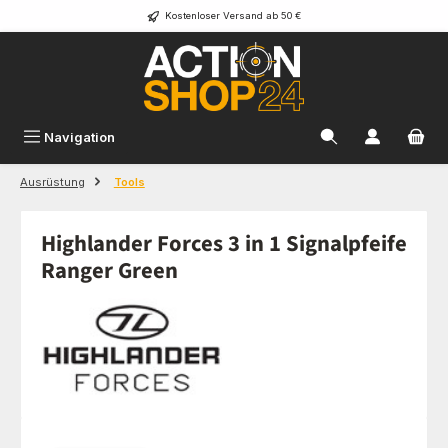
Kostenloser Versand ab 50 €
Zum Hauptinhalt springen
Navigation
Ausrüstung
Tools
Highlander Forces 3 in 1 Signalpfeife
Ranger Green
Bildergalerie überspringen