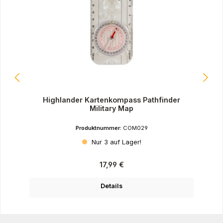
Highlander Kartenkompass Pathfinder
Military Map
Produktnummer:
COM029
Nur 3 auf Lager!
Regulärer Preis:
17,99 €
Details