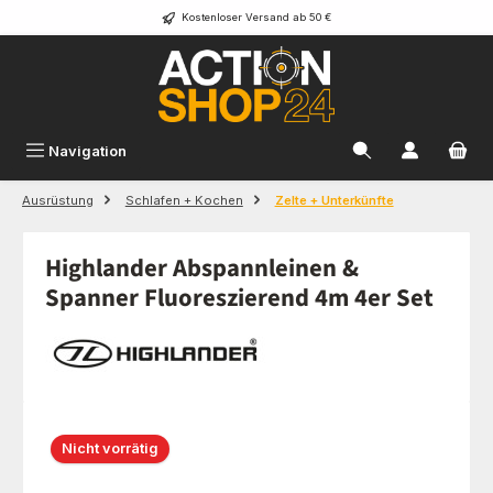
Kostenloser Versand ab 50 €
Zum Hauptinhalt springen
Navigation
Ausrüstung
Schlafen + Kochen
Zelte + Unterkünfte
Highlander Abspannleinen &
Spanner Fluoreszierend 4m 4er Set
Bildergalerie überspringen
Nicht vorrätig