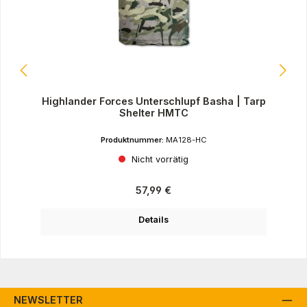
Highlander Forces Unterschlupf Basha | Tarp
Shelter HMTC
Produktnummer:
MA128-HC
Nicht vorrätig
Regulärer Preis:
57,99 €
Details
NEWSLETTER