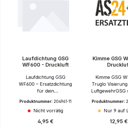
Laufdichtung GSG
Kimme GSG W
WF600 - Druckluft
Druckluf
Laufdichtung GSG
Kimme GSG W
WF600 – Ersatzdichtung
Truglo Visierung
für dein
LuftgewehrGSG st
Unterhebelspanner
Jahren für zuve
Produktnummer:
204961-11
Produktnummer:
LuftgewehrGSG ist
und präzise gef
Nicht vorrätig
Nur 9 auf L
bekannt für seine
Luftgewehre. M
hochwertigen
Kimme GSG 
Regulärer Preis:
Regulär
4,95 €
12,95 €
Druckluftwaffen und
erhältst du 