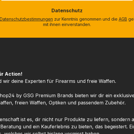
nstigen
und Lang
Datenschutz
sen gut
die ide
Datenschutzbestimmungen
zur Kenntnis genommen und die
AGB
gel
s die
dein Se
mit ihnen einverstanden.
 deines
Zielfe
ehrs
Sortim
ert. Für
Shop24
n und
tzen
Blic
bietet
Abseh
 ideale
Grün
ür Action!
 aus
Hellig
d wir deine Experten für Firearms und freie Waffen.
ässigkeit
Rese
.Ob beim
schnell
hop24 by GSG Premium Brands bieten wir dir ein exklusiv
 beim
ffen, freien Waffen, Optiken und passendem Zubehör.
en – mit
Treffpu
G WF600
ausglei
nschaft ist es, dir nicht nur Produkte zu liefern, sondern 
r, dass
 Beratung und ein Kauferlebnis zu bieten, das begeistert. Ei
kgewehr
Schieß
, welches wir selbst bislang vermisst haben.