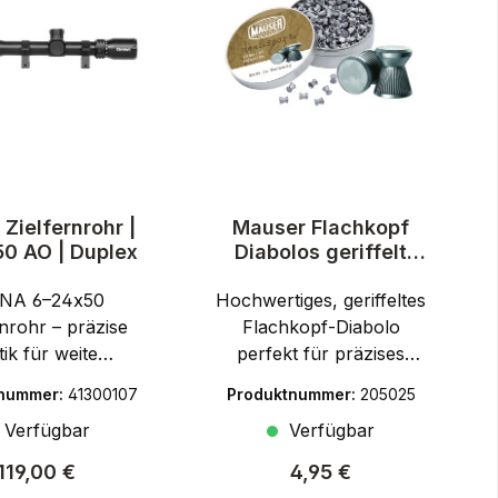
Zielfernrohr |
Mauser Flachkopf
0 AO | Duplex
Diabolos geriffelt
4,5mm 500 Stück
NA 6–24x50
Hochwertiges, geriffeltes
rnrohr – präzise
Flachkopf-Diabolo
ik für weite
perfekt für präzises
zenDas DIANA 6–
Plinking und
tnummer:
41300107
Produktnummer:
205025
0 Zielfernrohr
Freizeitschießen. Die
Verfügbar
Verfügbar
ugt durch seine
Diabolos sind maschinell
rgrößerung, eine
sortiert und eignen sich
Regulärer Preis:
Regulärer Preis:
119,00 €
4,95 €
ente Bildqualität
ideal für das Schießen