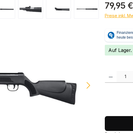
Regulärer Pr
79,95 
Preise inkl. M
Auf Lager.
Produkt Anzah