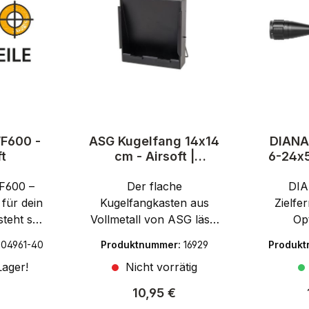
F600 -
ASG Kugelfang 14x14
DIANA 
t
cm - Airsoft |
6-24x5
Druckluft
F600 –
Der flache
DIA
 für dein
Kugelfangkasten aus
Zielfe
eht seit
Vollmetall von ASG lässt
Opt
rlässige
sich dank integriertem
Distan
204961-40
Produktnummer:
16929
Produk
ertigte
Aufsteller kinderleicht
24x5
ager!
Nicht vorrätig
it der
platzieren und kann mit
überze
WF600
14x14 cm Zielscheiben
hohe Ve
er Preis:
Regulärer Preis:
10,95 €
eine
bestückt werden. Er
exzell