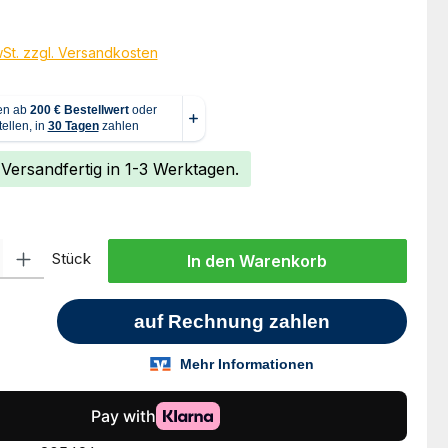
eis:
€
wSt. zzgl. Versandkosten
 Versandfertig in 1-3 Werktagen.
l: Gib den gewünschten Wert ein oder benutze die Schaltflächen um
Stück
In den Warenkorb