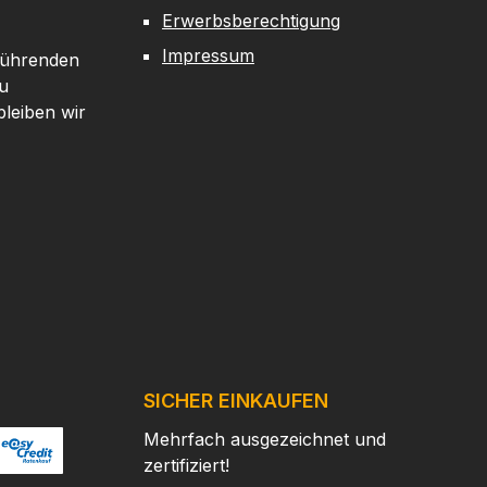
ussfest und
Erwerbsberechtigung
offgefüllt gegen
Impressum
agenTechnische
 führenden
nschaften des
u
NA 6–24x50
leiben wir
fernrohrsDank
rtig vergüteter
liefert das DIANA
–24x50 ein
turgetreues,
treiches Bild mit
en Details. Die
stofffüllung im
ren verhindert
erlässig das
agen der Linsen
SICHER EINKAUFEN
bei
Mehrfach ausgezeichnet und
aturschwankung
zertifiziert!
 sorgt für eine