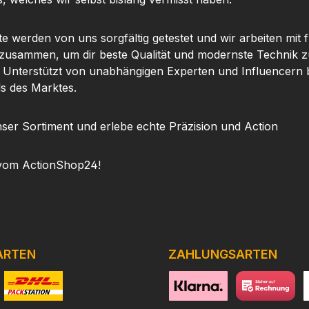
ise und
sch
eßt. Die
stickst
rbarkeit
Beschl
te werden von uns sorgfältig getestet und wir arbeiten mit
 einem
Eige
 zusammen, um dir beste Qualität und modernste Technik z
aren
DIA
. Unterstützt von unabhängigen Experten und Influencern b
 du Wert
Ziel
ls des Marktes.
ektes
hochwe
st.Mit
Linsen 
ser Sortiment und erlebe echte Präzision und Action
rung
6
in ein
na
vom ActionShop24!
 und
kontras
atzteil,
klar
g deines
Stick
gewehrs
Inne
bessert.
zuv
Beschl
ARTEN
ZAHLUNGSARTEN
Temper
en und