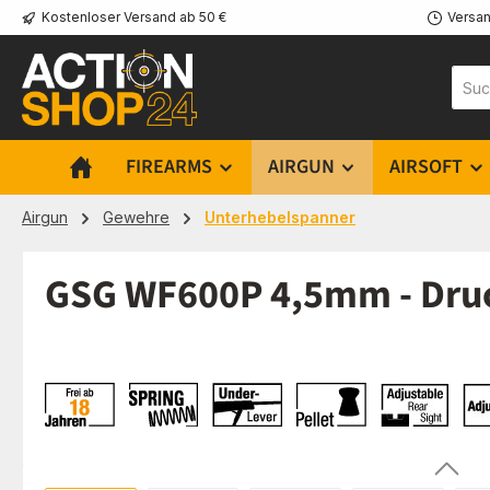
Kostenloser Versand ab 50 €
Versan
m Hauptinhalt springen
Zur Suche springen
Zur Hauptnavigation springen
FIREARMS
AIRGUN
AIRSOFT
Airgun
Gewehre
Unterhebelspanner
GSG WF600P 4,5mm - Druc