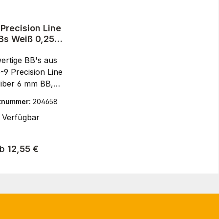
Precision Line
s Weiß 0,25 g
000 Stück
rtige BB's aus
-9 Precision Line
liber 6 mm BB,
stellt aus ABS-
tnummer:
204658
off. Die Munition
Verfügbar
sonders geeignet
ftair Waffen mit
Energie über 1,0
egulärer Preis:
Ab
12,55 €
. Gratfrei und
poliert mit
vorragenden
genschaften und
nem exakten
sser von 5,94 -