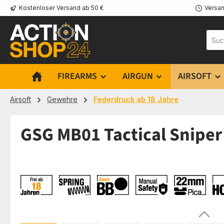
Kostenloser Versand ab 50 €
Versan
m Hauptinhalt springen
Zur Suche springen
Zur Hauptnavigation springen
FIREARMS
AIRGUN
AIRSOFT
Airsoft
Gewehre
Federdruck ab 18 Jahre
GSG MB01 Tactical Sniper