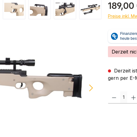
Regulärer Pr
189,00
Preise inkl. M
Derzeit nic
Derzeit is
gern per E-M