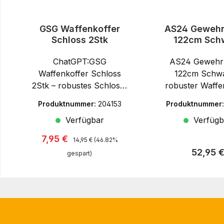
GSG Waffenkoffer
AS24 Gewehr
Schloss 2Stk
122cm Sch
ChatGPT:GSG
AS24 Gewehrk
Waffenkoffer Schloss
122cm Schwa
2Stk – robustes Schloss-
robuster Waffe
Set für sichere
für Langwaff
Produktnummer:
204153
Produktnummer
WaffenaufbewahrungDer
Kurzwaffen
Verfügbar
Verfügb
Hersteller GSG steht für
Hersteller AS24 
Qualität, Zuverlässigkeit
durchdach
Regulärer Preis:
Verkaufspreis:
7,95 €
14,95 €
(46.82%
und Sicherheit im
Aufbewahrungsl
Reguläre
52,95 
gespart)
Bereich Waffen- und
und hochwer
Zubehörtechnik. Mit dem
Verarbeitung im
GSG Waffenkoffer
Waffen- u
Schloss 2Stk erhältst du
Zubehörtranspo
ein praktisches Set aus
einem Waffenko
zwei robusten
AS24 schützt d