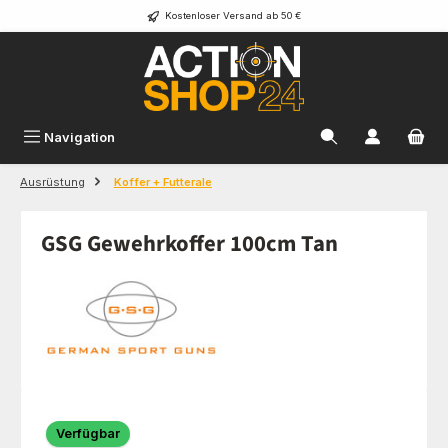
Kostenloser Versand ab 50 €
Zum Hauptinhalt springen
Navigation
Ausrüstung
Koffer + Futterale
GSG Gewehrkoffer 100cm Tan
Bildergalerie überspringen
Verfügbar