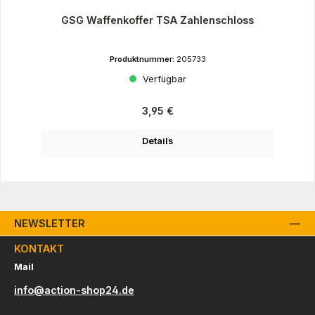
GSG Waffenkoffer TSA Zahlenschloss
Produktnummer:
205733
Verfügbar
Regulärer Preis:
3,95 €
Details
NEWSLETTER
KONTAKT
Mail
info@action-shop24.de