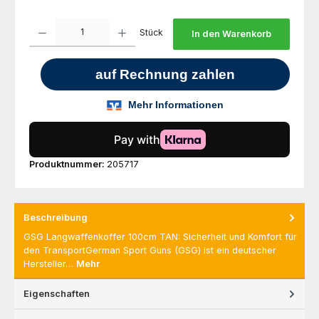
Produkt Anzahl: Gib den gewünschten Wert ein oder benutze die Schaltfl
Stück
In den Warenkorb
Produktnummer:
205717
Beschreibung
GSG Langwaffenkoffer 100cm TAN: Sicherheit und Komfort für
den TransportGerman Sport Guns (GSG) ist ein deutscher
Hersteller…
Mehr
Eigenschaften