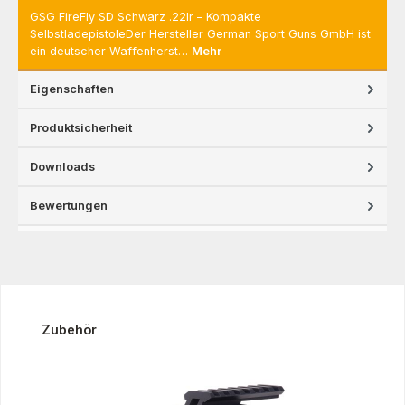
GSG FireFly SD Schwarz .22lr – Kompakte
SelbstladepistoleDer Hersteller German Sport Guns GmbH ist
ein deutscher Waffenherst…
Mehr
Eigenschaften
Produktsicherheit
Downloads
Bewertungen
Produktgalerie überspringen
Zubehör