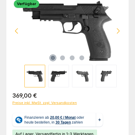
Verfügbar
Regulärer Preis:
369,00 €
Preise inkl. MwSt. zzgl. Versandkosten
Auf Lager. Versandfertig in 1-3 Werktagen.