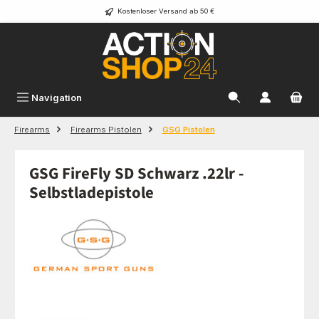
Kostenloser Versand ab 50 €
Zum Hauptinhalt springen
Navigation
Firearms
Firearms Pistolen
GSG Pistolen
GSG FireFly SD Schwarz .22lr -
Selbstladepistole
Bildergalerie überspringen